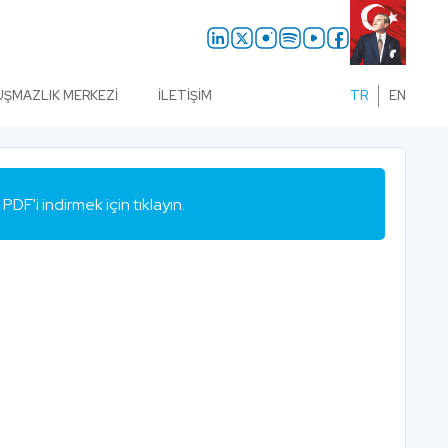
UŞMAZLIK MERKEZI
İLETIŞIM
TR
EN
PDF'i indirmek için tıklayın.