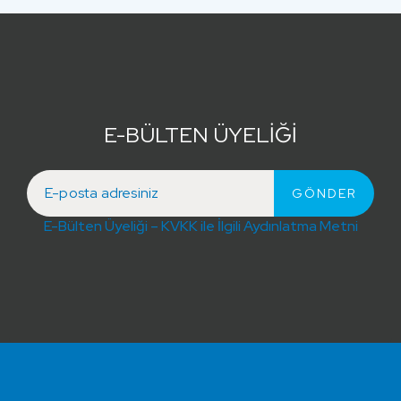
E-BÜLTEN ÜYELİĞİ
E-Bülten Üyeliği – KVKK ile İlgili Aydınlatma Metni