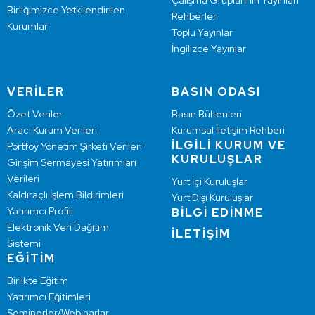
Çalışma Gruplarının Yayınları
Birliğimizce Yetkilendirilen
Rehberler
Kurumlar
Toplu Yayınlar
İngilizce Yayınlar
VERİLER
BASIN ODASI
Özet Veriler
Basın Bültenleri
Aracı Kurum Verileri
Kurumsal İletişim Rehberi
İLGİLİ KURUM VE
Portföy Yönetim Şirketi Verileri
KURULUŞLAR
Girişim Sermayesi Yatırımları
Verileri
Yurt İçi Kuruluşlar
Kaldıraçlı İşlem Bildirimleri
Yurt Dışı Kuruluşlar
Yatırımcı Profili
BİLGİ EDİNME
Elektronik Veri Dağıtım
İLETİŞİM
Sistemi
EĞİTİM
Birlikte Eğitim
Yatırımcı Eğitimleri
Seminerler/Webinarlar