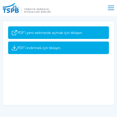
Menu
Close
PDF'i yeni sekmede açmak için tıklayın.
PDF'i indirmek için tıklayın.