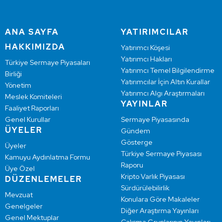
ANA SAYFA
YATIRIMCILAR
HAKKIMIZDA
Yatırımcı Köşesi
Yatırımcı Hakları
Türkiye Sermaye Piyasaları
Yatırımcı Temel Bilgilendirme
Birliği
Yatırımcılar İçin Altın Kurallar
Yönetim
Yatırımcı Algı Araştırmaları
Meslek Komiteleri
YAYINLAR
Faaliyet Raporları
Genel Kurullar
Sermaye Piyasasında
ÜYELER
Gündem
Gösterge
Üyeler
Türkiye Sermaye Piyasası
Kamuyu Aydınlatma Formu
Raporu
Üye Özel
Kripto Varlık Piyasası
DÜZENLEMELER
Sürdürülebilirlik
Mevzuat
Konulara Göre Makaleler
Genelgeler
Diğer Araştırma Yayınları
Genel Mektuplar