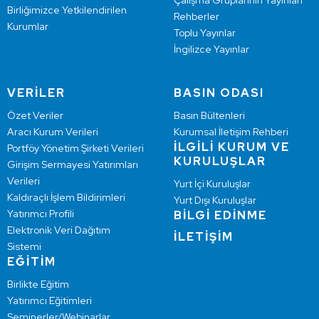
Çalışma Gruplarının Yayınları
Birliğimizce Yetkilendirilen
Rehberler
Kurumlar
Toplu Yayınlar
İngilizce Yayınlar
VERİLER
BASIN ODASI
Özet Veriler
Basın Bültenleri
Aracı Kurum Verileri
Kurumsal İletişim Rehberi
İLGİLİ KURUM VE
Portföy Yönetim Şirketi Verileri
KURULUŞLAR
Girişim Sermayesi Yatırımları
Verileri
Yurt İçi Kuruluşlar
Kaldıraçlı İşlem Bildirimleri
Yurt Dışı Kuruluşlar
Yatırımcı Profili
BİLGİ EDİNME
Elektronik Veri Dağıtım
İLETİŞİM
Sistemi
EĞİTİM
Birlikte Eğitim
Yatırımcı Eğitimleri
Seminerler/Webinarlar