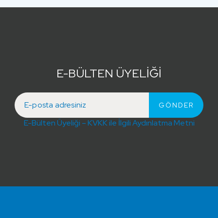
E-BÜLTEN ÜYELİĞİ
E-Bülten Üyeliği – KVKK ile İlgili Aydınlatma Metni