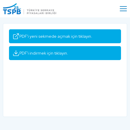
Menu
Close
PDF'i yeni sekmede açmak için tıklayın.
PDF'i indirmek için tıklayın.