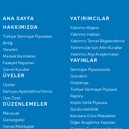
ANA SAYFA
YATIRIMCILAR
HAKKIMIZDA
Yatırımcı Köşesi
Yatırımcı Hakları
Türkiye Sermaye Piyasaları
Yatırımcı Temel Bilgilendirme
Birliği
Yatırımcılar İçin Altın Kurallar
Yönetim
Yatırımcı Algı Araştırmaları
Meslek Komiteleri
YAYINLAR
Faaliyet Raporları
Genel Kurullar
Sermaye Piyasasında
ÜYELER
Gündem
Gösterge
Üyeler
Türkiye Sermaye Piyasası
Kamuyu Aydınlatma Formu
Raporu
Üye Özel
Kripto Varlık Piyasası
DÜZENLEMELER
Sürdürülebilirlik
Mevzuat
Konulara Göre Makaleler
Genelgeler
Diğer Araştırma Yayınları
Genel Mektuplar