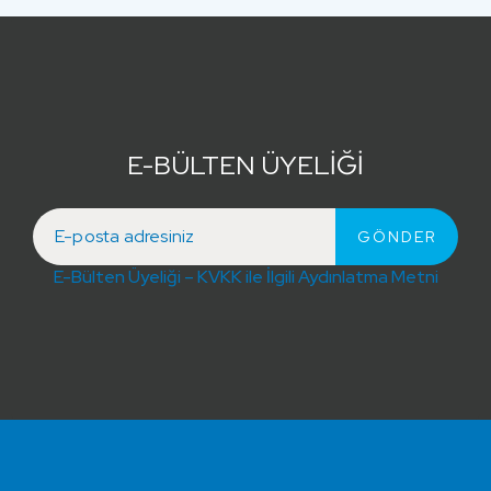
E-BÜLTEN ÜYELİĞİ
E-Bülten Üyeliği – KVKK ile İlgili Aydınlatma Metni