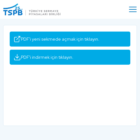
Menu
Close
PDF'i yeni sekmede açmak için tıklayın.
PDF'i indirmek için tıklayın.