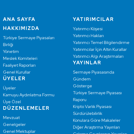
ANA SAYFA
YATIRIMCILAR
HAKKIMIZDA
Yatırımcı Köşesi
Yatırımcı Hakları
Türkiye Sermaye Piyasaları
Yatırımcı Temel Bilgilendirme
Birliği
Yatırımcılar İçin Altın Kurallar
Yönetim
Yatırımcı Algı Araştırmaları
Meslek Komiteleri
YAYINLAR
Faaliyet Raporları
Genel Kurullar
Sermaye Piyasasında
ÜYELER
Gündem
Gösterge
Üyeler
Türkiye Sermaye Piyasası
Kamuyu Aydınlatma Formu
Raporu
Üye Özel
Kripto Varlık Piyasası
DÜZENLEMELER
Sürdürülebilirlik
Mevzuat
Konulara Göre Makaleler
Genelgeler
Diğer Araştırma Yayınları
Genel Mektuplar