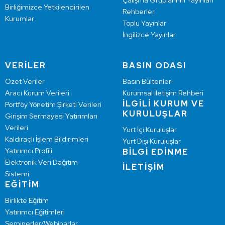
Çalışma Gruplarının Yayınları
Birliğimizce Yetkilendirilen
Rehberler
Kurumlar
Toplu Yayınlar
İngilizce Yayınlar
VERİLER
BASIN ODASI
Özet Veriler
Basın Bültenleri
Aracı Kurum Verileri
Kurumsal İletişim Rehberi
İLGİLİ KURUM VE
Portföy Yönetim Şirketi Verileri
KURULUŞLAR
Girişim Sermayesi Yatırımları
Verileri
Yurt İçi Kuruluşlar
Kaldıraçlı İşlem Bildirimleri
Yurt Dışı Kuruluşlar
Yatırımcı Profili
BİLGİ EDİNME
Elektronik Veri Dağıtım
İLETİŞİM
Sistemi
EĞİTİM
Birlikte Eğitim
Yatırımcı Eğitimleri
Seminerler/Webinarlar