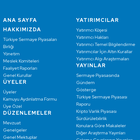
ANA SAYFA
YATIRIMCILAR
HAKKIMIZDA
Yatırımcı Köşesi
Yatırımcı Hakları
Türkiye Sermaye Piyasaları
Yatırımcı Temel Bilgilendirme
Birliği
Yatırımcılar İçin Altın Kurallar
Yönetim
Yatırımcı Algı Araştırmaları
Meslek Komiteleri
YAYINLAR
Faaliyet Raporları
Genel Kurullar
Sermaye Piyasasında
ÜYELER
Gündem
Gösterge
Üyeler
Türkiye Sermaye Piyasası
Kamuyu Aydınlatma Formu
Raporu
Üye Özel
Kripto Varlık Piyasası
DÜZENLEMELER
Sürdürülebilirlik
Mevzuat
Konulara Göre Makaleler
Genelgeler
Diğer Araştırma Yayınları
Genel Mektuplar