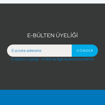
E-BÜLTEN ÜYELİĞİ
E-Bülten Üyeliği – KVKK ile İlgili Aydınlatma Metni