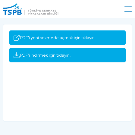
Menu
Close
PDF'i yeni sekmede açmak için tıklayın.
PDF'i indirmek için tıklayın.