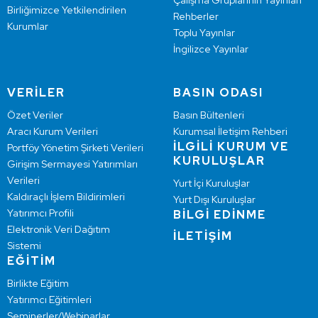
Çalışma Gruplarının Yayınları
Birliğimizce Yetkilendirilen
Rehberler
Kurumlar
Toplu Yayınlar
İngilizce Yayınlar
VERİLER
BASIN ODASI
Özet Veriler
Basın Bültenleri
Aracı Kurum Verileri
Kurumsal İletişim Rehberi
İLGİLİ KURUM VE
Portföy Yönetim Şirketi Verileri
KURULUŞLAR
Girişim Sermayesi Yatırımları
Verileri
Yurt İçi Kuruluşlar
Kaldıraçlı İşlem Bildirimleri
Yurt Dışı Kuruluşlar
Yatırımcı Profili
BİLGİ EDİNME
Elektronik Veri Dağıtım
İLETİŞİM
Sistemi
EĞİTİM
Birlikte Eğitim
Yatırımcı Eğitimleri
Seminerler/Webinarlar