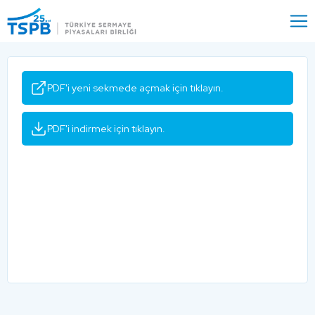
Menu
Close
PDF'i yeni sekmede açmak için tıklayın.
PDF'i indirmek için tıklayın.