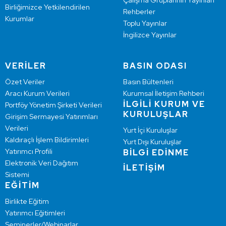
Çalışma Gruplarının Yayınları
Birliğimizce Yetkilendirilen
Rehberler
Kurumlar
Toplu Yayınlar
İngilizce Yayınlar
VERİLER
BASIN ODASI
Özet Veriler
Basın Bültenleri
Aracı Kurum Verileri
Kurumsal İletişim Rehberi
İLGİLİ KURUM VE
Portföy Yönetim Şirketi Verileri
KURULUŞLAR
Girişim Sermayesi Yatırımları
Verileri
Yurt İçi Kuruluşlar
Kaldıraçlı İşlem Bildirimleri
Yurt Dışı Kuruluşlar
Yatırımcı Profili
BİLGİ EDİNME
Elektronik Veri Dağıtım
İLETİŞİM
Sistemi
EĞİTİM
Birlikte Eğitim
Yatırımcı Eğitimleri
Seminerler/Webinarlar