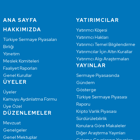
ANA SAYFA
YATIRIMCILAR
HAKKIMIZDA
Yatırımcı Köşesi
Yatırımcı Hakları
Türkiye Sermaye Piyasaları
Yatırımcı Temel Bilgilendirme
Birliği
Yatırımcılar İçin Altın Kurallar
Yönetim
Yatırımcı Algı Araştırmaları
Meslek Komiteleri
YAYINLAR
Faaliyet Raporları
Genel Kurullar
Sermaye Piyasasında
ÜYELER
Gündem
Gösterge
Üyeler
Türkiye Sermaye Piyasası
Kamuyu Aydınlatma Formu
Raporu
Üye Özel
Kripto Varlık Piyasası
DÜZENLEMELER
Sürdürülebilirlik
Mevzuat
Konulara Göre Makaleler
Genelgeler
Diğer Araştırma Yayınları
Genel Mektuplar