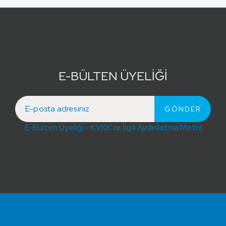
E-BÜLTEN ÜYELİĞİ
E-Bülten Üyeliği – KVKK ile İlgili Aydınlatma Metni