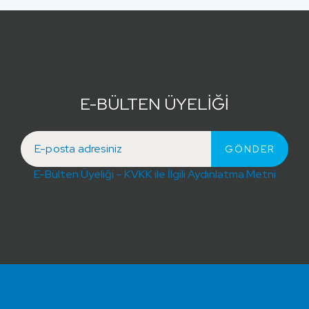
E-BÜLTEN ÜYELİĞİ
E-Bülten Üyeliği – KVKK ile İlgili Aydınlatma Metni