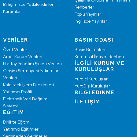
Çalışma Gruplarının Yayınları
Birliğimizce Yetkilendirilen
Rehberler
Kurumlar
Toplu Yayınlar
İngilizce Yayınlar
VERİLER
BASIN ODASI
Özet Veriler
Basın Bültenleri
Aracı Kurum Verileri
Kurumsal İletişim Rehberi
İLGİLİ KURUM VE
Portföy Yönetim Şirketi Verileri
KURULUŞLAR
Girişim Sermayesi Yatırımları
Verileri
Yurt İçi Kuruluşlar
Kaldıraçlı İşlem Bildirimleri
Yurt Dışı Kuruluşlar
Yatırımcı Profili
BİLGİ EDİNME
Elektronik Veri Dağıtım
İLETİŞİM
Sistemi
EĞİTİM
Birlikte Eğitim
Yatırımcı Eğitimleri
Seminerler/Webinarlar