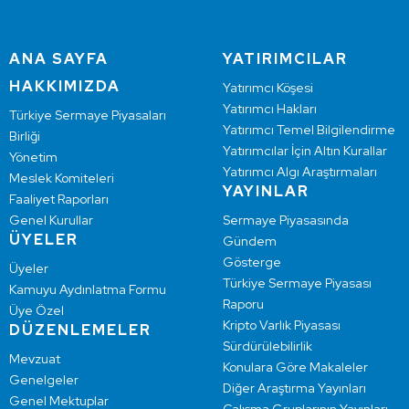
ANA SAYFA
YATIRIMCILAR
HAKKIMIZDA
Yatırımcı Köşesi
Yatırımcı Hakları
Türkiye Sermaye Piyasaları
Yatırımcı Temel Bilgilendirme
Birliği
Yatırımcılar İçin Altın Kurallar
Yönetim
Yatırımcı Algı Araştırmaları
Meslek Komiteleri
YAYINLAR
Faaliyet Raporları
Genel Kurullar
Sermaye Piyasasında
ÜYELER
Gündem
Gösterge
Üyeler
Türkiye Sermaye Piyasası
Kamuyu Aydınlatma Formu
Raporu
Üye Özel
Kripto Varlık Piyasası
DÜZENLEMELER
Sürdürülebilirlik
Mevzuat
Konulara Göre Makaleler
Genelgeler
Diğer Araştırma Yayınları
Genel Mektuplar