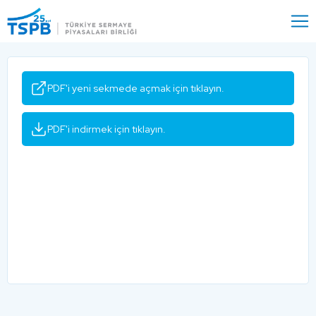
Menu
Close
PDF'i yeni sekmede açmak için tıklayın.
PDF'i indirmek için tıklayın.