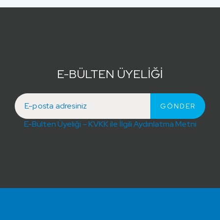
E-BÜLTEN ÜYELİĞİ
E-Bülten Üyeliği – KVKK ile İlgili Aydınlatma Metni