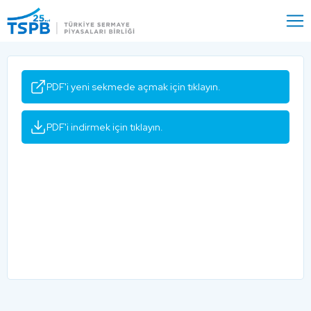
Menu
Close
PDF'i yeni sekmede açmak için tıklayın.
PDF'i indirmek için tıklayın.