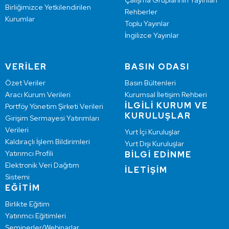
Çalışma Gruplarının Yayınları
Birliğimizce Yetkilendirilen
Rehberler
Kurumlar
Toplu Yayınlar
İngilizce Yayınlar
VERİLER
BASIN ODASI
Özet Veriler
Basın Bültenleri
Aracı Kurum Verileri
Kurumsal İletişim Rehberi
İLGİLİ KURUM VE
Portföy Yönetim Şirketi Verileri
KURULUŞLAR
Girişim Sermayesi Yatırımları
Verileri
Yurt İçi Kuruluşlar
Kaldıraçlı İşlem Bildirimleri
Yurt Dışı Kuruluşlar
Yatırımcı Profili
BİLGİ EDİNME
Elektronik Veri Dağıtım
İLETİŞİM
Sistemi
EĞİTİM
Birlikte Eğitim
Yatırımcı Eğitimleri
Seminerler/Webinarlar