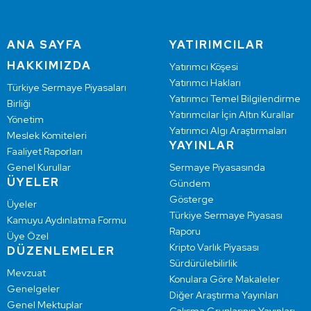
ANA SAYFA
YATIRIMCILAR
HAKKIMIZDA
Yatırımcı Köşesi
Yatırımcı Hakları
Türkiye Sermaye Piyasaları
Yatırımcı Temel Bilgilendirme
Birliği
Yatırımcılar İçin Altın Kurallar
Yönetim
Yatırımcı Algı Araştırmaları
Meslek Komiteleri
YAYINLAR
Faaliyet Raporları
Genel Kurullar
Sermaye Piyasasında
ÜYELER
Gündem
Gösterge
Üyeler
Türkiye Sermaye Piyasası
Kamuyu Aydınlatma Formu
Raporu
Üye Özel
Kripto Varlık Piyasası
DÜZENLEMELER
Sürdürülebilirlik
Mevzuat
Konulara Göre Makaleler
Genelgeler
Diğer Araştırma Yayınları
Genel Mektuplar