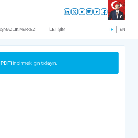
UŞMAZLIK MERKEZI
İLETIŞIM
TR
EN
PDF'i indirmek için tıklayın.