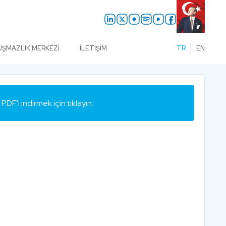
UŞMAZLIK MERKEZI
İLETIŞIM
TR
EN
PDF'i indirmek için tıklayın.