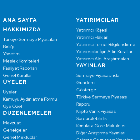
ANA SAYFA
YATIRIMCILAR
HAKKIMIZDA
Yatırımcı Köşesi
Yatırımcı Hakları
Türkiye Sermaye Piyasaları
Yatırımcı Temel Bilgilendirme
Birliği
Yatırımcılar İçin Altın Kurallar
Yönetim
Yatırımcı Algı Araştırmaları
Meslek Komiteleri
YAYINLAR
Faaliyet Raporları
Genel Kurullar
Sermaye Piyasasında
ÜYELER
Gündem
Gösterge
Üyeler
Türkiye Sermaye Piyasası
Kamuyu Aydınlatma Formu
Raporu
Üye Özel
Kripto Varlık Piyasası
DÜZENLEMELER
Sürdürülebilirlik
Mevzuat
Konulara Göre Makaleler
Genelgeler
Diğer Araştırma Yayınları
Genel Mektuplar