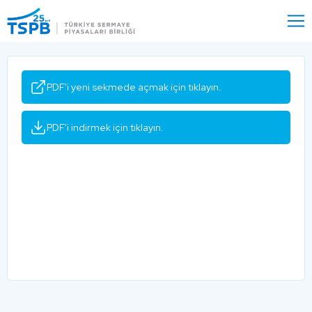
Menu
Close
PDF'i yeni sekmede açmak için tıklayın.
PDF'i indirmek için tıklayın.