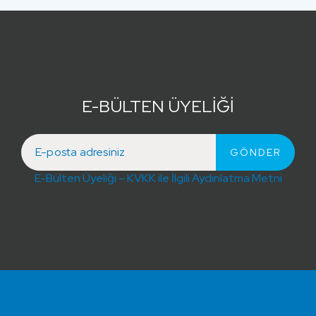
E-BÜLTEN ÜYELİĞİ
E-Bülten Üyeliği – KVKK ile İlgili Aydınlatma Metni