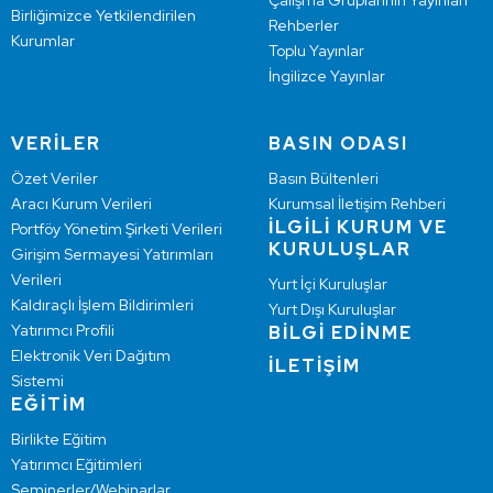
Çalışma Gruplarının Yayınları
Birliğimizce Yetkilendirilen
Rehberler
Kurumlar
Toplu Yayınlar
İngilizce Yayınlar
VERİLER
BASIN ODASI
Özet Veriler
Basın Bültenleri
Aracı Kurum Verileri
Kurumsal İletişim Rehberi
İLGİLİ KURUM VE
Portföy Yönetim Şirketi Verileri
KURULUŞLAR
Girişim Sermayesi Yatırımları
Verileri
Yurt İçi Kuruluşlar
Kaldıraçlı İşlem Bildirimleri
Yurt Dışı Kuruluşlar
Yatırımcı Profili
BİLGİ EDİNME
Elektronik Veri Dağıtım
İLETİŞİM
Sistemi
EĞİTİM
Birlikte Eğitim
Yatırımcı Eğitimleri
Seminerler/Webinarlar