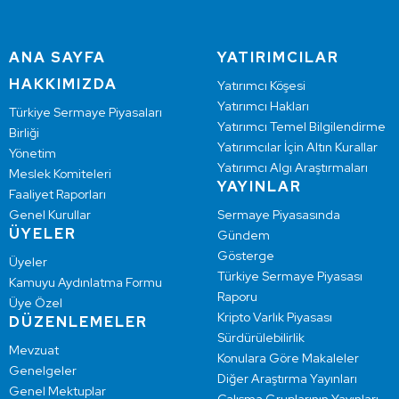
ANA SAYFA
YATIRIMCILAR
HAKKIMIZDA
Yatırımcı Köşesi
Yatırımcı Hakları
Türkiye Sermaye Piyasaları
Yatırımcı Temel Bilgilendirme
Birliği
Yatırımcılar İçin Altın Kurallar
Yönetim
Yatırımcı Algı Araştırmaları
Meslek Komiteleri
YAYINLAR
Faaliyet Raporları
Genel Kurullar
Sermaye Piyasasında
ÜYELER
Gündem
Gösterge
Üyeler
Türkiye Sermaye Piyasası
Kamuyu Aydınlatma Formu
Raporu
Üye Özel
Kripto Varlık Piyasası
DÜZENLEMELER
Sürdürülebilirlik
Mevzuat
Konulara Göre Makaleler
Genelgeler
Diğer Araştırma Yayınları
Genel Mektuplar