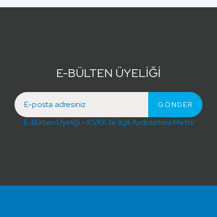
E-BÜLTEN ÜYELİĞİ
E-Bülten Üyeliği – KVKK ile İlgili Aydınlatma Metni