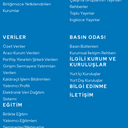
Çalışma Gruplarının Yayınları
Birliğimizce Yetkilendirilen
Rehberler
Kurumlar
Toplu Yayınlar
İngilizce Yayınlar
VERİLER
BASIN ODASI
Özet Veriler
Basın Bültenleri
Aracı Kurum Verileri
Kurumsal İletişim Rehberi
İLGİLİ KURUM VE
Portföy Yönetim Şirketi Verileri
KURULUŞLAR
Girişim Sermayesi Yatırımları
Verileri
Yurt İçi Kuruluşlar
Kaldıraçlı İşlem Bildirimleri
Yurt Dışı Kuruluşlar
Yatırımcı Profili
BİLGİ EDİNME
Elektronik Veri Dağıtım
İLETİŞİM
Sistemi
EĞİTİM
Birlikte Eğitim
Yatırımcı Eğitimleri
Seminerler/Webinarlar