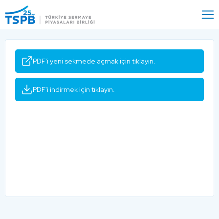
Menu
Close
PDF'i yeni sekmede açmak için tıklayın.
PDF'i indirmek için tıklayın.