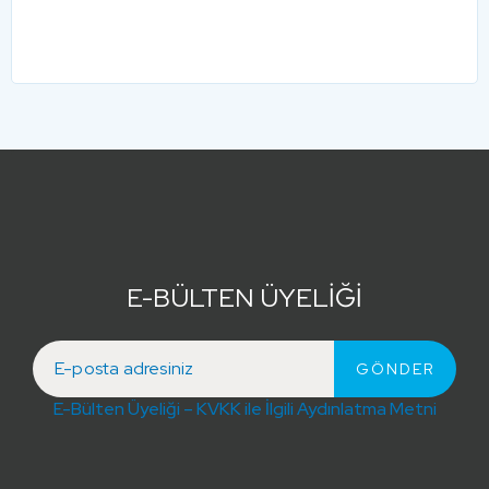
E-BÜLTEN ÜYELİĞİ
E-Bülten Üyeliği – KVKK ile İlgili Aydınlatma Metni