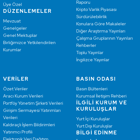
Raporu
Üye Özel
Kripto Varlık Piyasası
DÜZENLEMELER
Sürdürülebilirlik
Mevzuat
Konulara Göre Makaleler
Genelgeler
Diğer Araştırma Yayınları
Genel Mektuplar
Çalışma Gruplarının Yayınları
Birliğimizce Yetkilendirilen
Rehberler
Kurumlar
Toplu Yayınlar
İngilizce Yayınlar
VERİLER
BASIN ODASI
Özet Veriler
Basın Bültenleri
Aracı Kurum Verileri
Kurumsal İletişim Rehberi
İLGİLİ KURUM VE
Portföy Yönetim Şirketi Verileri
KURULUŞLAR
Girişim Sermayesi Yatırımları
Verileri
Yurt İçi Kuruluşlar
Kaldıraçlı İşlem Bildirimleri
Yurt Dışı Kuruluşlar
Yatırımcı Profili
BİLGİ EDİNME
Elektronik Veri Dağıtım