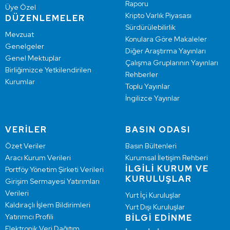
Raporu
Üye Özel
Kripto Varlık Piyasası
DÜZENLEMELER
Sürdürülebilirlik
Mevzuat
Konulara Göre Makaleler
Genelgeler
Diğer Araştırma Yayınları
Genel Mektuplar
Çalışma Gruplarının Yayınları
Birliğimizce Yetkilendirilen
Rehberler
Kurumlar
Toplu Yayınlar
İngilizce Yayınlar
VERİLER
BASIN ODASI
Özet Veriler
Basın Bültenleri
Aracı Kurum Verileri
Kurumsal İletişim Rehberi
İLGİLİ KURUM VE
Portföy Yönetim Şirketi Verileri
KURULUŞLAR
Girişim Sermayesi Yatırımları
Verileri
Yurt İçi Kuruluşlar
Kaldıraçlı İşlem Bildirimleri
Yurt Dışı Kuruluşlar
Yatırımcı Profili
BİLGİ EDİNME
Elektronik Veri Dağıtım