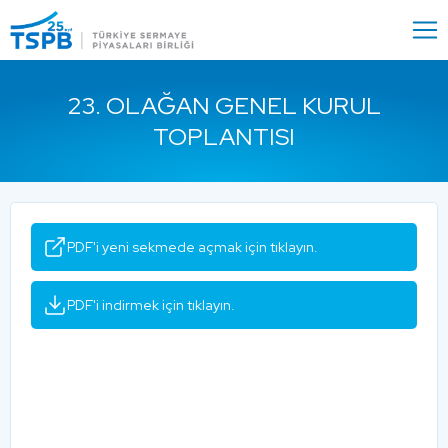
Menu
Close
23. OLAĞAN GENEL KURUL
TOPLANTISI
PDF'i yeni sekmede açmak için tıklayın.
PDF'i indirmek için tıklayın.