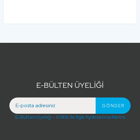
E-BÜLTEN ÜYELİĞİ
E-Bülten Üyeliği – KVKK ile İlgili Aydınlatma Metni