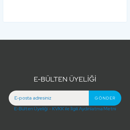
E-BÜLTEN ÜYELİĞİ
E-Bülten Üyeliği – KVKK ile İlgili Aydınlatma Metni