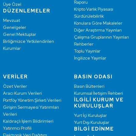
Raporu
Üye Özel
Kripto Varlık Piyasası
DÜZENLEMELER
Sürdürülebilirlik
Mevzuat
Konulara Göre Makaleler
Genelgeler
Diğer Araştırma Yayınları
Genel Mektuplar
Çalışma Gruplarının Yayınları
Birliğimizce Yetkilendirilen
Rehberler
Kurumlar
Toplu Yayınlar
İngilizce Yayınlar
VERİLER
BASIN ODASI
Özet Veriler
Basın Bültenleri
Aracı Kurum Verileri
Kurumsal İletişim Rehberi
İLGİLİ KURUM VE
Portföy Yönetim Şirketi Verileri
KURULUŞLAR
Girişim Sermayesi Yatırımları
Verileri
Yurt İçi Kuruluşlar
Kaldıraçlı İşlem Bildirimleri
Yurt Dışı Kuruluşlar
Yatırımcı Profili
BİLGİ EDİNME
Elektronik Veri Dağıtım