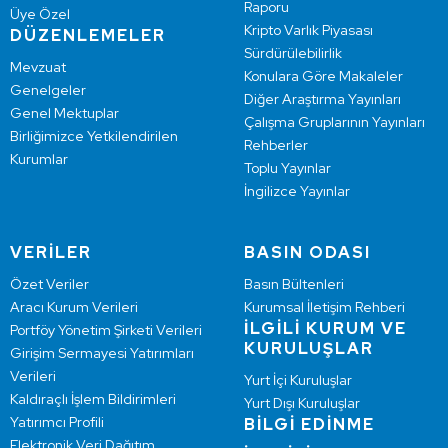
Raporu
Üye Özel
Kripto Varlık Piyasası
DÜZENLEMELER
Sürdürülebilirlik
Mevzuat
Konulara Göre Makaleler
Genelgeler
Diğer Araştırma Yayınları
Genel Mektuplar
Çalışma Gruplarının Yayınları
Birliğimizce Yetkilendirilen
Rehberler
Kurumlar
Toplu Yayınlar
İngilizce Yayınlar
VERİLER
BASIN ODASI
Özet Veriler
Basın Bültenleri
Aracı Kurum Verileri
Kurumsal İletişim Rehberi
İLGİLİ KURUM VE
Portföy Yönetim Şirketi Verileri
KURULUŞLAR
Girişim Sermayesi Yatırımları
Verileri
Yurt İçi Kuruluşlar
Kaldıraçlı İşlem Bildirimleri
Yurt Dışı Kuruluşlar
Yatırımcı Profili
BİLGİ EDİNME
Elektronik Veri Dağıtım