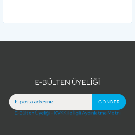
E-BÜLTEN ÜYELİĞİ
E-Bülten Üyeliği – KVKK ile İlgili Aydınlatma Metni