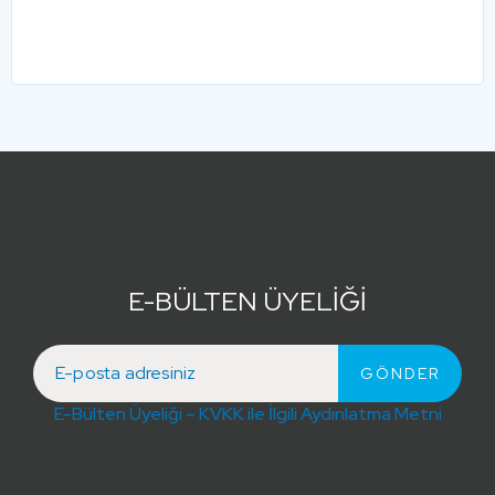
E-BÜLTEN ÜYELİĞİ
E-Bülten Üyeliği – KVKK ile İlgili Aydınlatma Metni