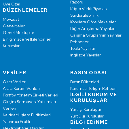
Raporu
Üye Özel
Kripto Varlık Piyasası
DÜZENLEMELER
Sürdürülebilirlik
Mevzuat
Konulara Göre Makaleler
Genelgeler
Diğer Araştırma Yayınları
Genel Mektuplar
Çalışma Gruplarının Yayınları
Birliğimizce Yetkilendirilen
Rehberler
Kurumlar
Toplu Yayınlar
İngilizce Yayınlar
VERİLER
BASIN ODASI
Özet Veriler
Basın Bültenleri
Aracı Kurum Verileri
Kurumsal İletişim Rehberi
İLGİLİ KURUM VE
Portföy Yönetim Şirketi Verileri
KURULUŞLAR
Girişim Sermayesi Yatırımları
Verileri
Yurt İçi Kuruluşlar
Kaldıraçlı İşlem Bildirimleri
Yurt Dışı Kuruluşlar
Yatırımcı Profili
BİLGİ EDİNME
Elektronik Veri Dağıtım