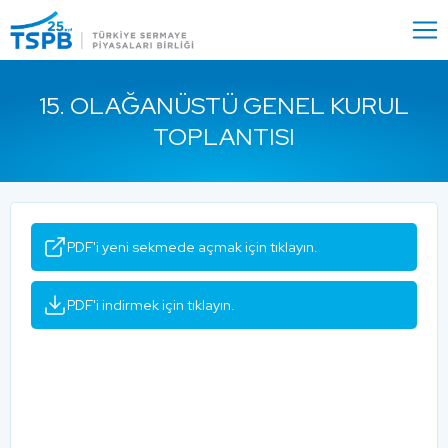
Menu
Close
15. OLAĞANÜSTÜ GENEL KURUL
TOPLANTISI
PDF'i yeni sekmede açmak için tıklayın.
PDF'i indirmek için tıklayın.