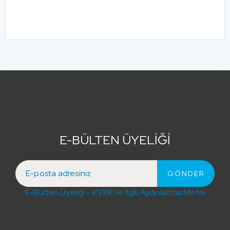
E-BÜLTEN ÜYELİĞİ
E-Bülten Üyeliği – KVKK ile İlgili Aydınlatma Metni