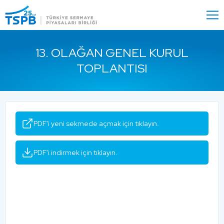
Menu
Close
13. OLAĞAN GENEL KURUL
TOPLANTISI
PDF'i yeni sekmede açmak için tıklayın.
PDF'i indirmek için tıklayın.