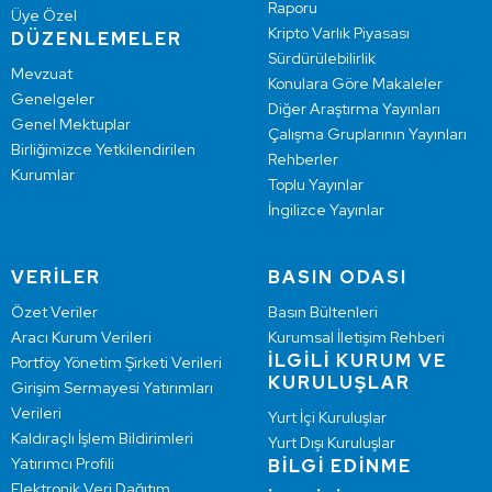
Raporu
Üye Özel
Kripto Varlık Piyasası
DÜZENLEMELER
Sürdürülebilirlik
Mevzuat
Konulara Göre Makaleler
Genelgeler
Diğer Araştırma Yayınları
Genel Mektuplar
Çalışma Gruplarının Yayınları
Birliğimizce Yetkilendirilen
Rehberler
Kurumlar
Toplu Yayınlar
İngilizce Yayınlar
VERİLER
BASIN ODASI
Özet Veriler
Basın Bültenleri
Aracı Kurum Verileri
Kurumsal İletişim Rehberi
İLGİLİ KURUM VE
Portföy Yönetim Şirketi Verileri
KURULUŞLAR
Girişim Sermayesi Yatırımları
Verileri
Yurt İçi Kuruluşlar
Kaldıraçlı İşlem Bildirimleri
Yurt Dışı Kuruluşlar
Yatırımcı Profili
BİLGİ EDİNME
Elektronik Veri Dağıtım