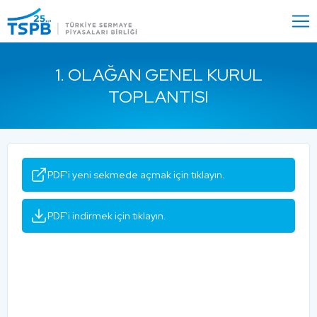
Menu
Close
1. OLAĞAN GENEL KURUL
TOPLANTISI
PDF'i yeni sekmede açmak için tıklayın.
PDF'i indirmek için tıklayın.