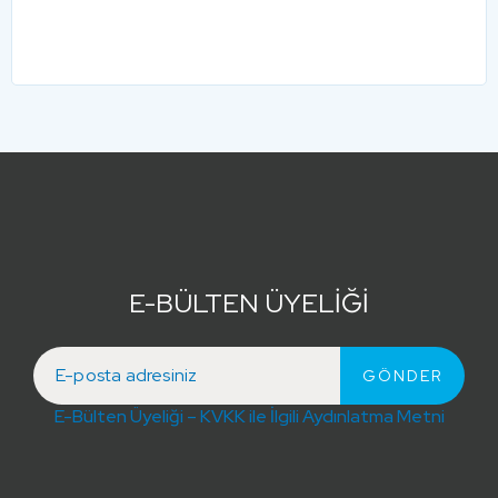
E-BÜLTEN ÜYELİĞİ
E-Bülten Üyeliği – KVKK ile İlgili Aydınlatma Metni