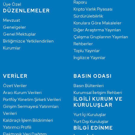
Raporu
Üye Özel
Kripto Varlık Piyasası
DÜZENLEMELER
Sürdürülebilirlik
Mevzuat
Konulara Göre Makaleler
Genelgeler
Diğer Araştırma Yayınları
Genel Mektuplar
Çalışma Gruplarının Yayınları
Birliğimizce Yetkilendirilen
Rehberler
Kurumlar
Toplu Yayınlar
İngilizce Yayınlar
VERİLER
BASIN ODASI
Özet Veriler
Basın Bültenleri
Aracı Kurum Verileri
Kurumsal İletişim Rehberi
İLGİLİ KURUM VE
Portföy Yönetim Şirketi Verileri
KURULUŞLAR
Girişim Sermayesi Yatırımları
Verileri
Yurt İçi Kuruluşlar
Kaldıraçlı İşlem Bildirimleri
Yurt Dışı Kuruluşlar
Yatırımcı Profili
BİLGİ EDİNME
Elektronik Veri Dağıtım