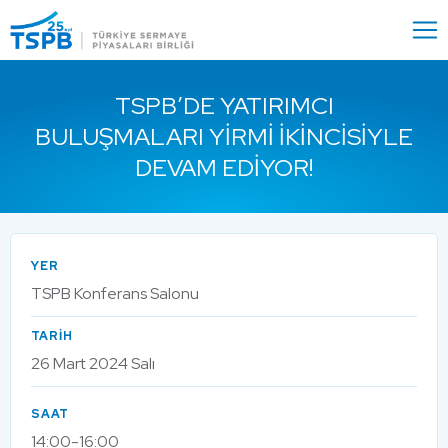
Menu
Close
TSPB’DE YATIRIMCI
BULUŞMALARI YIRMI İKINCISIYLE
DEVAM EDIYOR!
YER
TSPB Konferans Salonu
TARİH
26 Mart 2024 Salı
SAAT
14:00-16:00