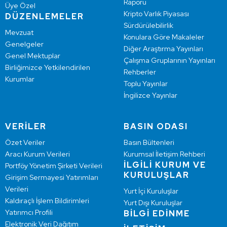
Raporu
Üye Özel
Kripto Varlık Piyasası
DÜZENLEMELER
Sürdürülebilirlik
Mevzuat
Konulara Göre Makaleler
Genelgeler
Diğer Araştırma Yayınları
Genel Mektuplar
Çalışma Gruplarının Yayınları
Birliğimizce Yetkilendirilen
Rehberler
Kurumlar
Toplu Yayınlar
İngilizce Yayınlar
VERİLER
BASIN ODASI
Özet Veriler
Basın Bültenleri
Aracı Kurum Verileri
Kurumsal İletişim Rehberi
İLGİLİ KURUM VE
Portföy Yönetim Şirketi Verileri
KURULUŞLAR
Girişim Sermayesi Yatırımları
Verileri
Yurt İçi Kuruluşlar
Kaldıraçlı İşlem Bildirimleri
Yurt Dışı Kuruluşlar
Yatırımcı Profili
BİLGİ EDİNME
Elektronik Veri Dağıtım