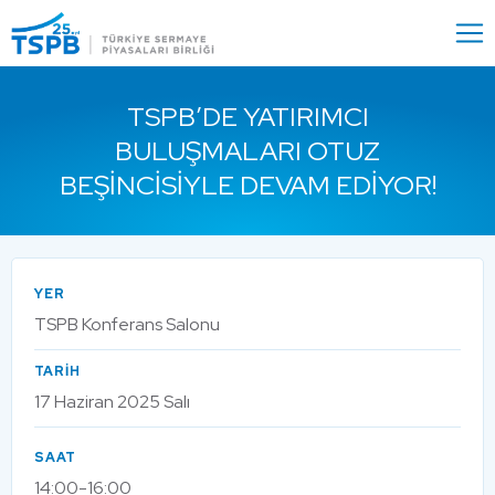
Menu
Close
TSPB’DE YATIRIMCI
BULUŞMALARI OTUZ
BEŞINCISIYLE DEVAM EDIYOR!
YER
TSPB Konferans Salonu
TARİH
17 Haziran 2025 Salı
SAAT
14:00-16:00