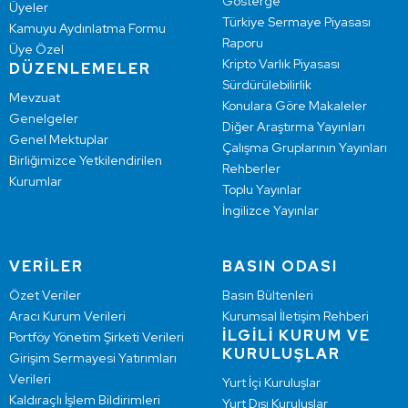
Gösterge
Üyeler
Türkiye Sermaye Piyasası
Kamuyu Aydınlatma Formu
Raporu
Üye Özel
Kripto Varlık Piyasası
DÜZENLEMELER
Sürdürülebilirlik
Mevzuat
Konulara Göre Makaleler
Genelgeler
Diğer Araştırma Yayınları
Genel Mektuplar
Çalışma Gruplarının Yayınları
Birliğimizce Yetkilendirilen
Rehberler
Kurumlar
Toplu Yayınlar
İngilizce Yayınlar
VERİLER
BASIN ODASI
Özet Veriler
Basın Bültenleri
Aracı Kurum Verileri
Kurumsal İletişim Rehberi
İLGİLİ KURUM VE
Portföy Yönetim Şirketi Verileri
KURULUŞLAR
Girişim Sermayesi Yatırımları
Verileri
Yurt İçi Kuruluşlar
Kaldıraçlı İşlem Bildirimleri
Yurt Dışı Kuruluşlar