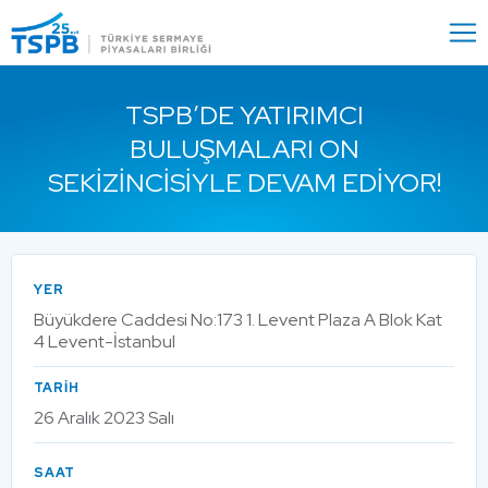
Menu
Close
TSPB’DE YATIRIMCI
BULUŞMALARI ON
SEKIZINCISIYLE DEVAM EDIYOR!
YER
Büyükdere Caddesi No:173 1. Levent Plaza A Blok Kat
4 Levent-İstanbul
TARİH
26 Aralık 2023 Salı
SAAT