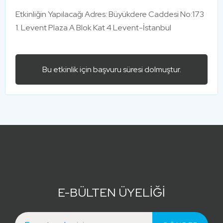
Etkinliğin Yapılacağı Adres: Büyükdere Caddesi No:173
1. Levent Plaza A Blok Kat 4 Levent-İstanbul
Bu etkinlik için başvuru süresi dolmuştur.
E-BÜLTEN ÜYELİĞİ