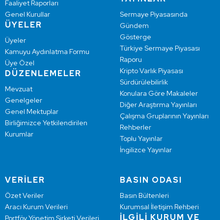
Faaliyet Raporları
Genel Kurullar
Sermaye Piyasasında
ÜYELER
Gündem
Gösterge
Üyeler
Türkiye Sermaye Piyasası
Kamuyu Aydınlatma Formu
Raporu
Üye Özel
Kripto Varlık Piyasası
DÜZENLEMELER
Sürdürülebilirlik
Mevzuat
Konulara Göre Makaleler
Genelgeler
Diğer Araştırma Yayınları
Genel Mektuplar
Çalışma Gruplarının Yayınları
Birliğimizce Yetkilendirilen
Rehberler
Kurumlar
Toplu Yayınlar
İngilizce Yayınlar
VERİLER
BASIN ODASI
Özet Veriler
Basın Bültenleri
Aracı Kurum Verileri
Kurumsal İletişim Rehberi
İLGİLİ KURUM VE
Portföy Yönetim Şirketi Verileri