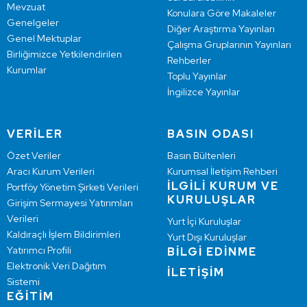
Mevzuat
Konulara Göre Makaleler
Genelgeler
Diğer Araştırma Yayınları
Genel Mektuplar
Çalışma Gruplarının Yayınları
Birliğimizce Yetkilendirilen
Rehberler
Kurumlar
Toplu Yayınlar
İngilizce Yayınlar
VERİLER
BASIN ODASI
Özet Veriler
Basın Bültenleri
Aracı Kurum Verileri
Kurumsal İletişim Rehberi
İLGİLİ KURUM VE
Portföy Yönetim Şirketi Verileri
KURULUŞLAR
Girişim Sermayesi Yatırımları
Verileri
Yurt İçi Kuruluşlar
Kaldıraçlı İşlem Bildirimleri
Yurt Dışı Kuruluşlar
Yatırımcı Profili
BİLGİ EDİNME
Elektronik Veri Dağıtım
İLETİŞİM
Sistemi
EĞİTİM