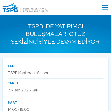
Menu
Close
TSPB’ DE YATIRIMCI
BULUŞMALARI OTUZ
SEKIZINCISIYLE DEVAM EDIYOR!
YER
TSPB Konferans Salonu
TARİH
7 Nisan 2026 Salı
SAAT
14:00-16:00