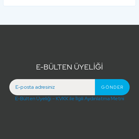
E-BÜLTEN ÜYELİĞİ
E-Bülten Üyeliği – KVKK ile İlgili Aydınlatma Metni