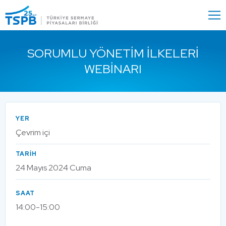
Menu
Close
SORUMLU YÖNETIM İLKELERI
WEBINARI
YER
Çevrim içi
TARİH
24 Mayıs 2024 Cuma
SAAT
14:00-15:00