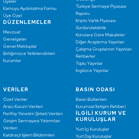
Üyeler
Türkiye Sermaye Piyasası
Kamuyu Aydınlatma Formu
Raporu
Üye Özel
Kripto Varlık Piyasası
DÜZENLEMELER
Sürdürülebilirlik
Mevzuat
Konulara Göre Makaleler
Genelgeler
Diğer Araştırma Yayınları
Genel Mektuplar
Çalışma Gruplarının Yayınları
Birliğimizce Yetkilendirilen
Rehberler
Kurumlar
Toplu Yayınlar
İngilizce Yayınlar
VERİLER
BASIN ODASI
Özet Veriler
Basın Bültenleri
Aracı Kurum Verileri
Kurumsal İletişim Rehberi
İLGİLİ KURUM VE
Portföy Yönetim Şirketi Verileri
KURULUŞLAR
Girişim Sermayesi Yatırımları
Verileri
Yurt İçi Kuruluşlar
Kaldıraçlı İşlem Bildirimleri
Yurt Dışı Kuruluşlar