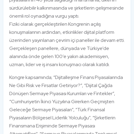
sürdürülebilir kalkınmasında ve şirketlerin gelişmesinde
önemli rol oynadığına vurgu yaptı.
Fiziki olarak gerçekleştirilen Kongrenin açılış
konuşmalarının ardından, etkinlikler dijital platform
üzerinden yayınlanan çevrim içi paneller ile devam etti.
Gerçekleşen panellere, dünyada ve Türkiye’de
alanında önde gelen 100’e yakın akademisyen,
uzman, lider ve iş insanı konuşmacı olarak katıldı.
Kongre kapsamında; “Dijitalleşme Finans Piyasalarında
Ne Gibi Risk ve Fırsatlar Getiriyor?”, “Dijital Çağda
Dönüşen Sermaye Piyasası Kurumları ve Fintekler”,
“Cumhuriyetin İkinci Yüzyılına Girerken Geçmişten
Geleceğe Sermaye Piyasaları”, “Türk Finansal
Piyasaların Bölgesel Liderlik Yolculuğu”, “Şirketlerin
Finansmana Erişiminde Sermaye Piyasası
Alternatifleri”, “Sermaye Piyasalarımızda Toplumsal