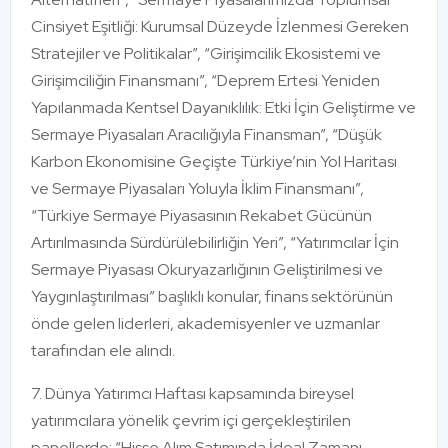
Cinsiyet Eşitliği: Kurumsal Düzeyde İzlenmesi Gereken
Stratejiler ve Politikalar”, “Girişimcilik Ekosistemi ve
Girişimciliğin Finansmanı”, “Deprem Ertesi Yeniden
Yapılanmada Kentsel Dayanıklılık: Etki İçin Geliştirme ve
Sermaye Piyasaları Aracılığıyla Finansman”, “Düşük
Karbon Ekonomisine Geçişte Türkiye’nin Yol Haritası
ve Sermaye Piyasaları Yoluyla İklim Finansmanı”,
“Türkiye Sermaye Piyasasının Rekabet Gücünün
Artırılmasında Sürdürülebilirliğin Yeri”, “Yatırımcılar İçin
Sermaye Piyasası Okuryazarlığının Geliştirilmesi ve
Yaygınlaştırılması” başlıklı konular, finans sektörünün
önde gelen liderleri, akademisyenler ve uzmanlar
tarafından ele alındı.
7. Dünya Yatırımcı Haftası kapsamında bireysel
yatırımcılara yönelik çevrim içi gerçekleştirilen
panellerde; “Hisse Alım Satımında İdeal Zamanı