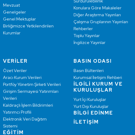
Sürdürülebilirlik
Mevzuat
Konulara Göre Makaleler
Genelgeler
Diğer Araştırma Yayınları
Genel Mektuplar
Çalışma Gruplarının Yayınları
Birliğimizce Yetkilendirilen
Rehberler
Kurumlar
Toplu Yayınlar
İngilizce Yayınlar
VERİLER
BASIN ODASI
Özet Veriler
Basın Bültenleri
Aracı Kurum Verileri
Kurumsal İletişim Rehberi
İLGİLİ KURUM VE
Portföy Yönetim Şirketi Verileri
KURULUŞLAR
Girişim Sermayesi Yatırımları
Verileri
Yurt İçi Kuruluşlar
Kaldıraçlı İşlem Bildirimleri
Yurt Dışı Kuruluşlar
Yatırımcı Profili
BİLGİ EDİNME
Elektronik Veri Dağıtım
İLETİŞİM
Sistemi
EĞİTİM