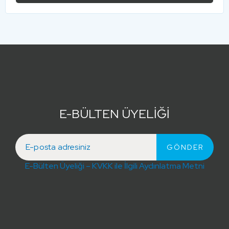
E-BÜLTEN ÜYELİĞİ
E-Bülten Üyeliği – KVKK ile İlgili Aydınlatma Metni