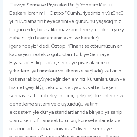
Türkiye Sermaye Piyasaları Birliği Yönetim Kurulu
Başkanı İbrahim H. Öztop “Cumhuriyetimizin yüzüncü
yılını kutlamanın heyecanını ve gururunu yaşadığımız
bugünlerde, bir asırlık muazzam deneyimle ikinci yüzyılı
daha güçlü tasarlamanın azmi ve kararlılığı
içerisindeyiz” dedi. Öztop, “Finans sektörümüzün en
kapsayıcı meslek örgütü olan Türkiye Sermaye
Piyasaları Birliği olarak, sermaye piyasalarımızın
şirketlere, yatırımcılara ve ülkemize sağladığı katkının
katlanarak büyüyeceğinden eminiz. Kurumları, ürün ve
hizmet çeşitliliği, teknolojik altyapısı, kaliteli beşeri
sermayesi, tecrübeli yönetimi, gelişmiş düzenleme ve
denetleme sistemi ve oluşturduğu yatırım
ekosistemiyle dünya standartlarında bir yapıya sahip
olan ülkemiz finans sektörünün, küresel anlamda da
rolünün artacağına inanıyoruz” diyerek sermaye
piyasalarının 40 yılda sağladığı finansmanla, ülkenin