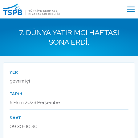
Menu
Close
7. DÜNYA YATIRIMCI HAFTASI
SONA ERDI.
YER
çevrim içi
TARİH
5 Ekim 2023 Perşembe
SAAT
09:30-10:30