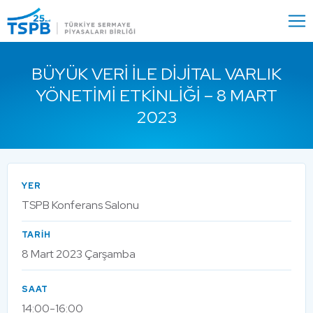
Menu
Close
BÜYÜK VERI ILE DIJITAL VARLIK
YÖNETIMI ETKINLIĞI – 8 MART
2023
YER
TSPB Konferans Salonu
TARİH
8 Mart 2023 Çarşamba
SAAT
14:00-16:00