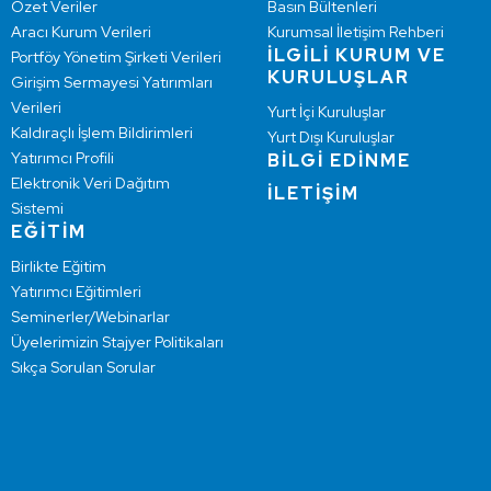
Özet Veriler
Basın Bültenleri
Aracı Kurum Verileri
Kurumsal İletişim Rehberi
İLGİLİ KURUM VE
Portföy Yönetim Şirketi Verileri
KURULUŞLAR
Girişim Sermayesi Yatırımları
Verileri
Yurt İçi Kuruluşlar
Kaldıraçlı İşlem Bildirimleri
Yurt Dışı Kuruluşlar
Yatırımcı Profili
BİLGİ EDİNME
Elektronik Veri Dağıtım
İLETİŞİM
Sistemi
EĞİTİM
Birlikte Eğitim
Yatırımcı Eğitimleri
Seminerler/Webinarlar
Üyelerimizin Stajyer Politikaları
Sıkça Sorulan Sorular