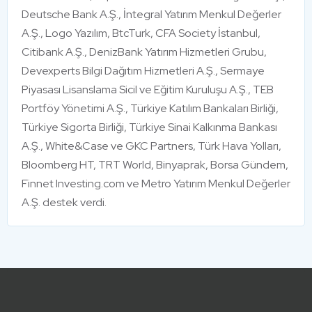
Deutsche Bank A.Ş., İntegral Yatırım Menkul Değerler
A.Ş., Logo Yazılım, BtcTurk, CFA Society İstanbul,
Citibank A.Ş., DenizBank Yatırım Hizmetleri Grubu,
Devexperts Bilgi Dağıtım Hizmetleri A.Ş., Sermaye
Piyasası Lisanslama Sicil ve Eğitim Kuruluşu A.Ş., TEB
Portföy Yönetimi A.Ş., Türkiye Katılım Bankaları Birliği,
Türkiye Sigorta Birliği, Türkiye Sinai Kalkınma Bankası
A.Ş., White&Case ve GKC Partners, Türk Hava Yolları,
Bloomberg HT, TRT World, Binyaprak, Borsa Gündem,
Finnet Investing.com ve Metro Yatırım Menkul Değerler
A.Ş. destek verdi.