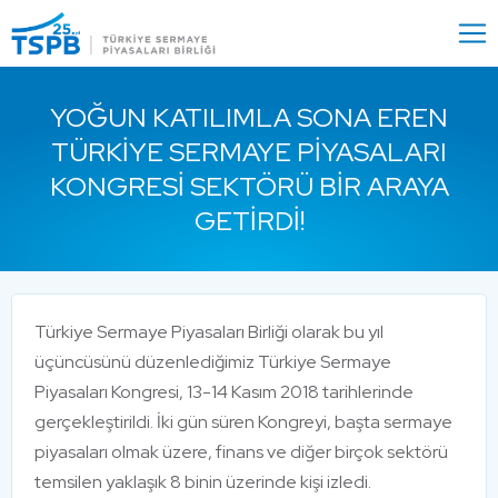
Menu
Close
YOĞUN KATILIMLA SONA EREN
TÜRKIYE SERMAYE PIYASALARI
KONGRESI SEKTÖRÜ BIR ARAYA
GETIRDI!
Türkiye Sermaye Piyasaları Birliği olarak bu yıl
üçüncüsünü düzenlediğimiz Türkiye Sermaye
Piyasaları Kongresi, 13-14 Kasım 2018 tarihlerinde
gerçekleştirildi. İki gün süren Kongreyi, başta sermaye
piyasaları olmak üzere, finans ve diğer birçok sektörü
temsilen yaklaşık 8 binin üzerinde kişi izledi.