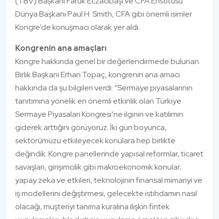
(TBV) Başkanı Faruk Eczacıbaşı ve CFA Enstitüsü
Dünya Başkanı Paul H. Smith, CFA gibi önemli isimler
Kongre’de konuşmacı olarak yer aldı.
Kongrenin ana amaçları
Kongre hakkında genel bir değerlendirmede bulunan
Birlik Başkanı Erhan Topaç, kongrenin ana amacı
hakkında da şu bilgileri verdi: “Sermaye piyasalarının
tanıtımına yönelik en önemli etkinlik olan Türkiye
Sermaye Piyasaları Kongresi’ne ilginin ve katılımın
giderek arttığını görüyoruz. İki gün boyunca,
sektörümüzü etkileyecek konulara hep birlikte
değindik. Kongre panellerinde yapısal reformlar, ticaret
savaşları, girişimcilik gibi makroekonomik konular;
yapay zeka ve etkileri, teknolojinin finansal mimariyi ve
iş modellerini değiştirmesi, gelecekte istihdamın nasıl
olacağı, müşteriyi tanıma kuralına ilişkin fintek