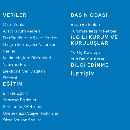
VERİLER
BASIN ODASI
Özet Veriler
Basın Bültenleri
Aracı Kurum Verileri
Kurumsal İletişim Rehberi
İLGİLİ KURUM VE
Portföy Yönetim Şirketi Verileri
KURULUŞLAR
Girişim Sermayesi Yatırımları
Verileri
Yurt İçi Kuruluşlar
Kaldıraçlı İşlem Bildirimleri
Yurt Dışı Kuruluşlar
Yatırımcı Profili
BİLGİ EDİNME
Elektronik Veri Dağıtım
İLETİŞİM
Sistemi
EĞİTİM
Birlikte Eğitim
Yatırımcı Eğitimleri
Seminerler/Webinarlar
Üyelerimizin Stajyer Politikaları
Sıkça Sorulan Sorular