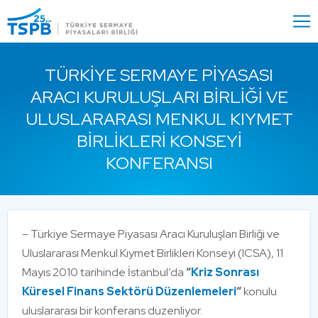
Menu
Close
TÜRKIYE SERMAYE PIYASASI
ARACI KURULUŞLARI BIRLIĞI VE
ULUSLARARASI MENKUL KIYMET
BIRLIKLERI KONSEYI
KONFERANSI
– Türkiye Sermaye Piyasası Aracı Kuruluşları Birliği ve
Uluslararası Menkul Kıymet Birlikleri Konseyi (ICSA), 11
Mayıs 2010 tarihinde İstanbul’da
“
Kriz Sonrası
Küresel Finans Sektörü Düzenlemeleri
“
konulu
uluslararası bir konferans düzenliyor.