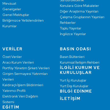
Sürdürülebilirlik
Mevzuat
Konulara Göre Makaleler
Genelgeler
Diğer Araştırma Yayınları
Genel Mektuplar
Çalışma Gruplarının Yayınları
Birliğimizce Yetkilendirilen
Rehberler
Kurumlar
Toplu Yayınlar
İngilizce Yayınlar
VERİLER
BASIN ODASI
Özet Veriler
Basın Bültenleri
Aracı Kurum Verileri
Kurumsal İletişim Rehberi
İLGİLİ KURUM VE
Portföy Yönetim Şirketi Verileri
KURULUŞLAR
Girişim Sermayesi Yatırımları
Verileri
Yurt İçi Kuruluşlar
Kaldıraçlı İşlem Bildirimleri
Yurt Dışı Kuruluşlar
Yatırımcı Profili
BİLGİ EDİNME
Elektronik Veri Dağıtım
İLETİŞİM
Sistemi
EĞİTİM