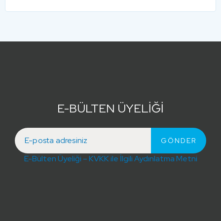
E-BÜLTEN ÜYELİĞİ
E-Bülten Üyeliği – KVKK ile İlgili Aydınlatma Metni