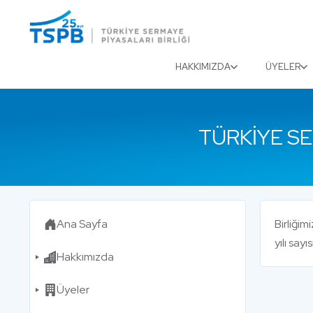
Menu
Close
HAKKIMIZDA
ÜYELER
TÜRKIYE S
Ana Sayfa
Birliği
yılı sayı
Hakkımızda
Üyeler