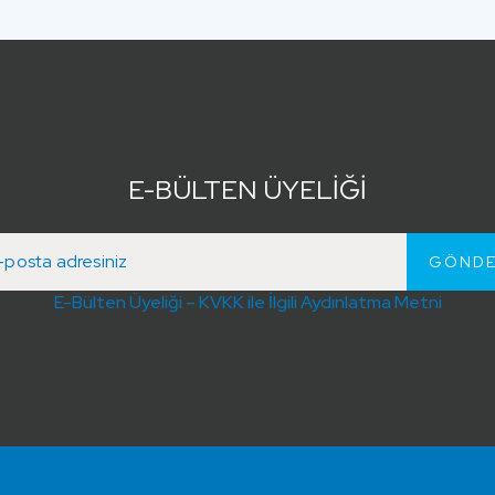
E-BÜLTEN ÜYELİĞİ
E-Bülten Üyeliği – KVKK ile İlgili Aydınlatma Metni