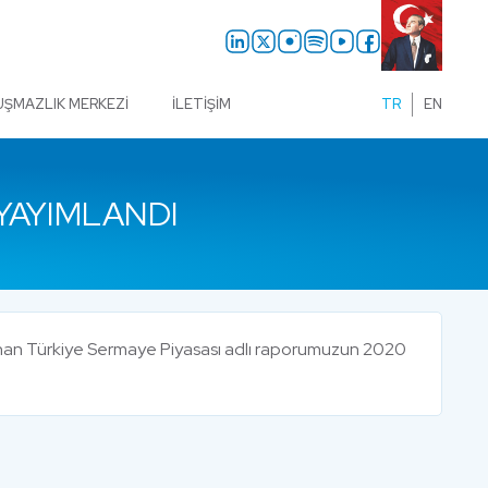
UŞMAZLIK MERKEZI
İLETIŞIM
TR
EN
YAYIMLANDI
ımlanan Türkiye Sermaye Piyasası adlı raporumuzun 2020