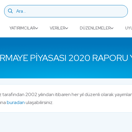
YATIRIMCILAR
VERILER
DÜZENLEMELER
UY
ERMAYE PIYASASI 2020 RAPORU 
miz tarafından 2002 yılından itibaren her yıl düzenli olarak yay
sına
buradan
ulaşabilirsiniz.