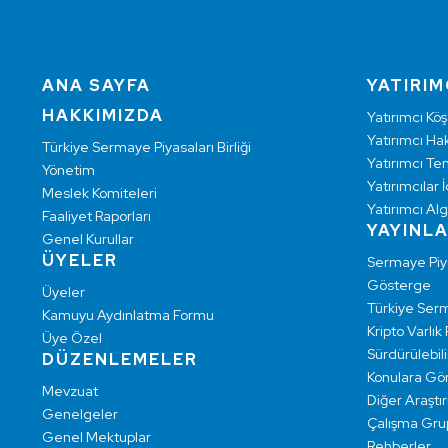
ANA SAYFA
YATIRIM
HAKKIMIZDA
Yatırımcı Köş
Yatırımcı Hak
Türkiye Sermaye Piyasaları Birliği
Yatırımcı Te
Yönetim
Yatırımcılar İ
Meslek Komiteleri
Yatırımcı Alg
Faaliyet Raporları
YAYINL
Genel Kurullar
ÜYELER
Sermaye Pi
Gösterge
Üyeler
Türkiye Ser
Kamuyu Aydınlatma Formu
Kripto Varlık
Üye Özel
Sürdürülebilir
DÜZENLEMELER
Konulara Gö
Mevzuat
Diğer Araştı
Genelgeler
Çalışma Grup
Genel Mektuplar
Rehberler