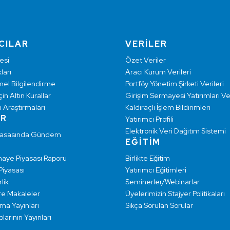
CILAR
VERİLER
esi
Özet Veriler
ları
Aracı Kurum Verileri
mel Bilgilendirme
Portföy Yönetim Şirketi Verileri
çin Altın Kurallar
Girişim Sermayesi Yatırımları Ver
ı Araştırmaları
Kaldıraçlı İşlem Bildirimleri
AR
Yatırımcı Profili
Elektronik Veri Dağıtım Sistemi
yasasında Gündem
EĞİTİM
maye Piyasası Raporu
Birlikte Eğitim
 Piyasası
Yatırımcı Eğitimleri
lik
Seminerler/Webinarlar
re Makaleler
Üyelerimizin Stajyer Politikaları
rma Yayınları
Sıkça Sorulan Sorular
larının Yayınları