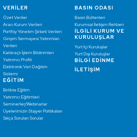
VERİLER
BASIN ODASI
Özet Veriler
Basın Bültenleri
Aracı Kurum Verileri
Kurumsal İletişim Rehberi
İLGİLİ KURUM VE
Portföy Yönetim Şirketi Verileri
KURULUŞLAR
Girişim Sermayesi Yatırımları
Verileri
Yurt İçi Kuruluşlar
Kaldıraçlı İşlem Bildirimleri
Yurt Dışı Kuruluşlar
Yatırımcı Profili
BİLGİ EDİNME
Elektronik Veri Dağıtım
İLETİŞİM
Sistemi
EĞİTİM
Birlikte Eğitim
Yatırımcı Eğitimleri
Seminerler/Webinarlar
Üyelerimizin Stajyer Politikaları
Sıkça Sorulan Sorular