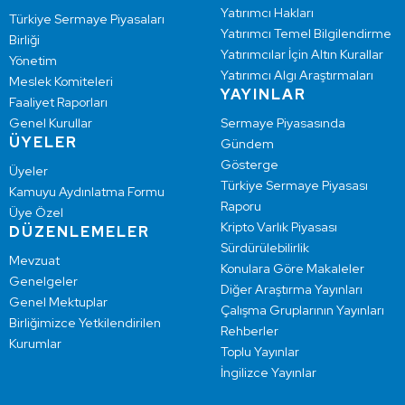
Yatırımcı Hakları
Türkiye Sermaye Piyasaları
Yatırımcı Temel Bilgilendirme
Birliği
Yatırımcılar İçin Altın Kurallar
Yönetim
Yatırımcı Algı Araştırmaları
Meslek Komiteleri
YAYINLAR
Faaliyet Raporları
Genel Kurullar
Sermaye Piyasasında
ÜYELER
Gündem
Gösterge
Üyeler
Türkiye Sermaye Piyasası
Kamuyu Aydınlatma Formu
Raporu
Üye Özel
Kripto Varlık Piyasası
DÜZENLEMELER
Sürdürülebilirlik
Mevzuat
Konulara Göre Makaleler
Genelgeler
Diğer Araştırma Yayınları
Genel Mektuplar
Çalışma Gruplarının Yayınları
Birliğimizce Yetkilendirilen
Rehberler
Kurumlar
Toplu Yayınlar
İngilizce Yayınlar