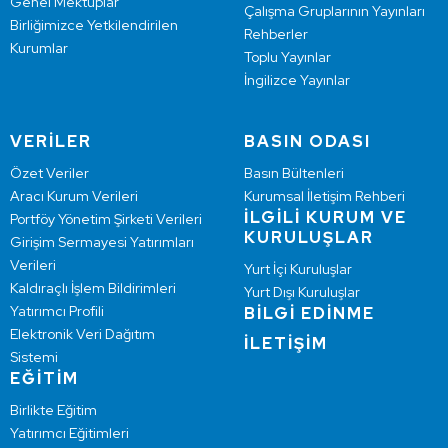
Genel Mektuplar
Çalışma Gruplarının Yayınları
Birliğimizce Yetkilendirilen
Rehberler
Kurumlar
Toplu Yayınlar
İngilizce Yayınlar
VERİLER
BASIN ODASI
Özet Veriler
Basın Bültenleri
Aracı Kurum Verileri
Kurumsal İletişim Rehberi
İLGİLİ KURUM VE
Portföy Yönetim Şirketi Verileri
KURULUŞLAR
Girişim Sermayesi Yatırımları
Verileri
Yurt İçi Kuruluşlar
Kaldıraçlı İşlem Bildirimleri
Yurt Dışı Kuruluşlar
Yatırımcı Profili
BİLGİ EDİNME
Elektronik Veri Dağıtım
İLETİŞİM
Sistemi
EĞİTİM
Birlikte Eğitim
Yatırımcı Eğitimleri