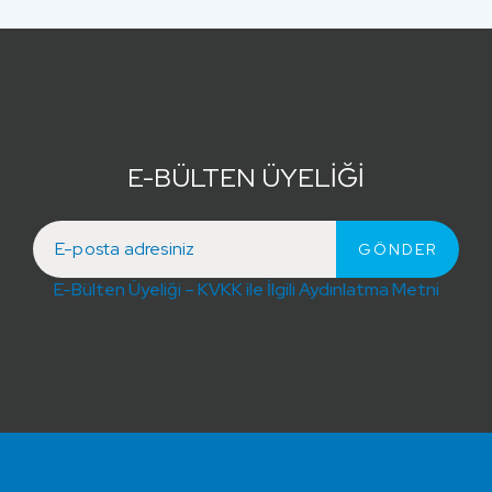
E-BÜLTEN ÜYELİĞİ
E-Bülten Üyeliği – KVKK ile İlgili Aydınlatma Metni