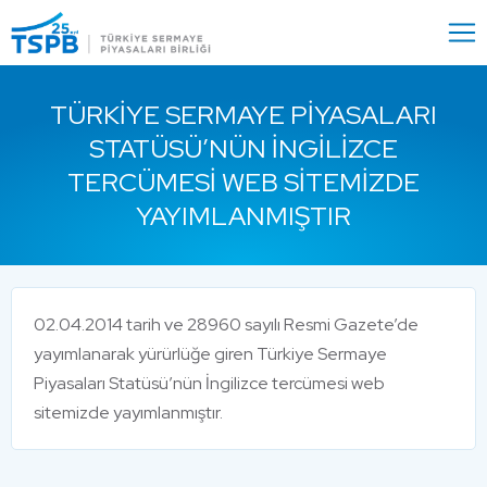
Menu
Close
TÜRKIYE SERMAYE PIYASALARI
STATÜSÜ’NÜN İNGILIZCE
TERCÜMESI WEB SITEMIZDE
YAYIMLANMIŞTIR
02.04.2014 tarih ve 28960 sayılı Resmi Gazete’de
yayımlanarak yürürlüğe giren Türkiye Sermaye
Piyasaları Statüsü’nün İngilizce tercümesi web
sitemizde yayımlanmıştır.