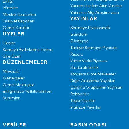
Birliği
Yatırımcılar İçin Altın Kurallar
Yönetim
Yatırımcı Algı Araştırmaları
Meslek Komiteleri
YAYINLAR
Faaliyet Raporları
Genel Kurullar
Sermaye Piyasasında
ÜYELER
Gündem
Gösterge
Üyeler
Türkiye Sermaye Piyasası
Kamuyu Aydınlatma Formu
Raporu
Üye Özel
Kripto Varlık Piyasası
DÜZENLEMELER
Sürdürülebilirlik
Mevzuat
Konulara Göre Makaleler
Genelgeler
Diğer Araştırma Yayınları
Genel Mektuplar
Çalışma Gruplarının Yayınları
Birliğimizce Yetkilendirilen
Rehberler
Kurumlar
Toplu Yayınlar
İngilizce Yayınlar
VERİLER
BASIN ODASI