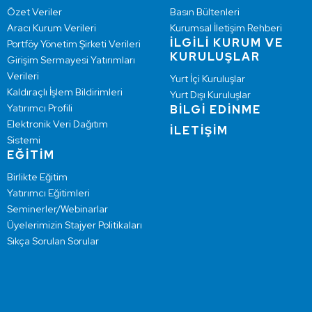
Özet Veriler
Basın Bültenleri
Aracı Kurum Verileri
Kurumsal İletişim Rehberi
İLGİLİ KURUM VE
Portföy Yönetim Şirketi Verileri
KURULUŞLAR
Girişim Sermayesi Yatırımları
Verileri
Yurt İçi Kuruluşlar
Kaldıraçlı İşlem Bildirimleri
Yurt Dışı Kuruluşlar
Yatırımcı Profili
BİLGİ EDİNME
Elektronik Veri Dağıtım
İLETİŞİM
Sistemi
EĞİTİM
Birlikte Eğitim
Yatırımcı Eğitimleri
Seminerler/Webinarlar
Üyelerimizin Stajyer Politikaları
Sıkça Sorulan Sorular