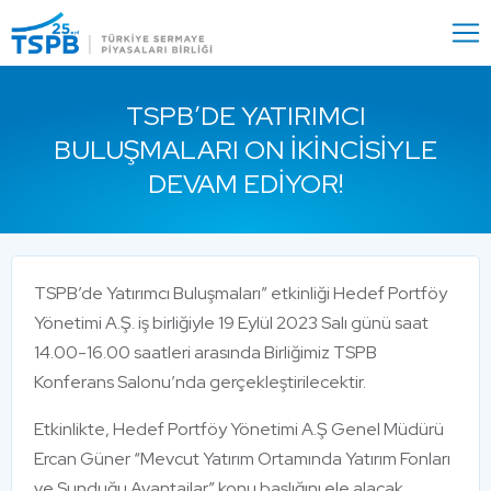
Menu
Close
TSPB’DE YATIRIMCI
BULUŞMALARI ON İKINCISIYLE
DEVAM EDIYOR!
TSPB’de Yatırımcı Buluşmaları” etkinliği Hedef Portföy
Yönetimi A.Ş. iş birliğiyle 19 Eylül 2023 Salı günü saat
14.00-16.00 saatleri arasında Birliğimiz TSPB
Konferans Salonu’nda gerçekleştirilecektir.
Etkinlikte, Hedef Portföy Yönetimi A.Ş Genel Müdürü
Ercan Güner “Mevcut Yatırım Ortamında Yatırım Fonları
ve Sunduğu Avantajlar” konu başlığını ele alacak.