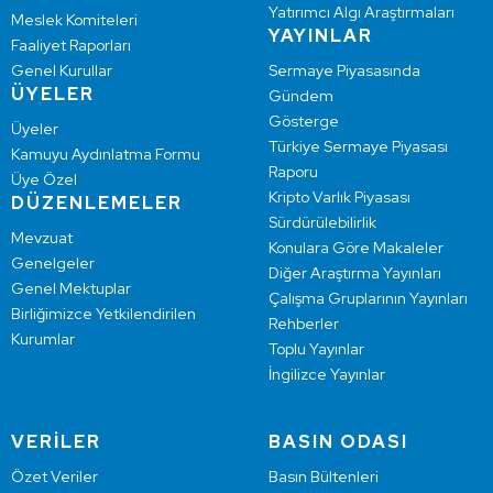
Yatırımcı Algı Araştırmaları
Meslek Komiteleri
YAYINLAR
Faaliyet Raporları
Genel Kurullar
Sermaye Piyasasında
ÜYELER
Gündem
Gösterge
Üyeler
Türkiye Sermaye Piyasası
Kamuyu Aydınlatma Formu
Raporu
Üye Özel
Kripto Varlık Piyasası
DÜZENLEMELER
Sürdürülebilirlik
Mevzuat
Konulara Göre Makaleler
Genelgeler
Diğer Araştırma Yayınları
Genel Mektuplar
Çalışma Gruplarının Yayınları
Birliğimizce Yetkilendirilen
Rehberler
Kurumlar
Toplu Yayınlar
İngilizce Yayınlar
VERİLER
BASIN ODASI
Özet Veriler
Basın Bültenleri