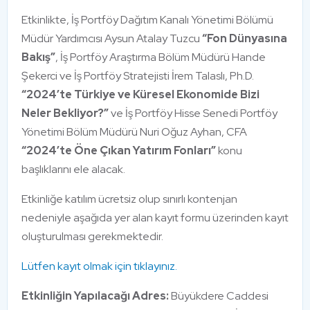
Etkinlikte, İş Portföy Dağıtım Kanalı Yönetimi Bölümü
Müdür Yardımcısı Aysun Atalay Tuzcu
“Fon Dünyasına
Bakış”
, İş Portföy Araştırma Bölüm Müdürü Hande
Şekerci ve İş Portföy Stratejisti İrem Talaslı, Ph.D.
“2024’te Türkiye ve Küresel Ekonomide Bizi
Neler Bekliyor?”
ve İş Portföy Hisse Senedi Portföy
Yönetimi Bölüm Müdürü Nuri Oğuz Ayhan, CFA
“2024’te Öne Çıkan Yatırım Fonları”
konu
başlıklarını ele alacak.
Etkinliğe katılım ücretsiz olup sınırlı kontenjan
nedeniyle aşağıda yer alan kayıt formu üzerinden kayıt
oluşturulması gerekmektedir.
Lütfen kayıt olmak için tıklayınız.
Etkinliğin Yapılacağı Adres:
Büyükdere Caddesi