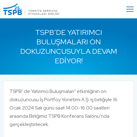
Menu
Close
TSPB’DE YATIRIMCI
BULUŞMALARI ON
DOKUZUNCUSUYLA DEVAM
EDIYOR!
TSPB’ de Yatırımcı Buluşmaları” etkinliğinin on
dokuzuncusu İş Portföy Yönetimi A.Ş. iş birliğiyle 16
Ocak 2024 Salı günü saat 14.00-16.00 saatleri
arasında Birliğimiz TSPB Konferans Salonu’nda
gerçekleştirilecek.