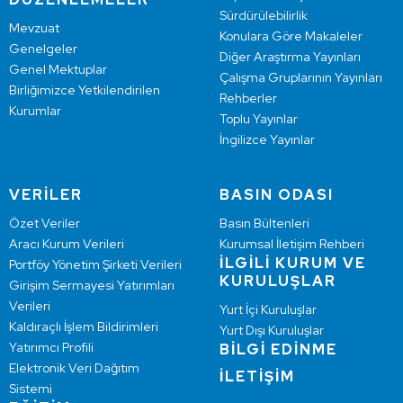
Sürdürülebilirlik
Mevzuat
Konulara Göre Makaleler
Genelgeler
Diğer Araştırma Yayınları
Genel Mektuplar
Çalışma Gruplarının Yayınları
Birliğimizce Yetkilendirilen
Rehberler
Kurumlar
Toplu Yayınlar
İngilizce Yayınlar
VERİLER
BASIN ODASI
Özet Veriler
Basın Bültenleri
Aracı Kurum Verileri
Kurumsal İletişim Rehberi
İLGİLİ KURUM VE
Portföy Yönetim Şirketi Verileri
KURULUŞLAR
Girişim Sermayesi Yatırımları
Verileri
Yurt İçi Kuruluşlar
Kaldıraçlı İşlem Bildirimleri
Yurt Dışı Kuruluşlar
Yatırımcı Profili
BİLGİ EDİNME
Elektronik Veri Dağıtım
İLETİŞİM
Sistemi