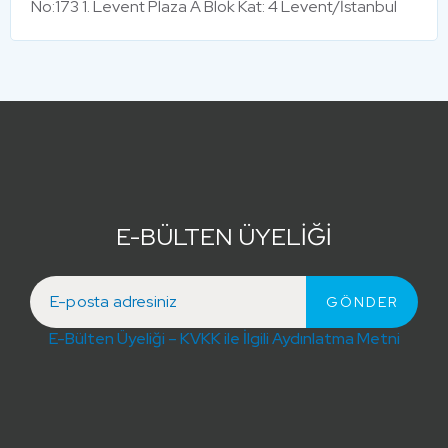
No:173 1. Levent Plaza A Blok Kat: 4 Levent/İstanbul
E-BÜLTEN ÜYELİĞİ
E-Bülten Üyeliği – KVKK ile İlgili Aydınlatma Metni