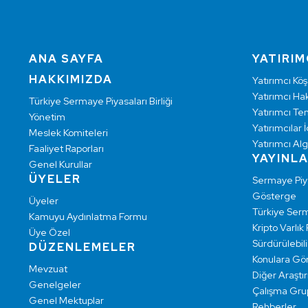
ANA SAYFA
YATIRIM
HAKKIMIZDA
Yatırımcı Köş
Yatırımcı Hak
Türkiye Sermaye Piyasaları Birliği
Yatırımcı Te
Yönetim
Yatırımcılar İ
Meslek Komiteleri
Yatırımcı Alg
Faaliyet Raporları
YAYINL
Genel Kurullar
ÜYELER
Sermaye Pi
Gösterge
Üyeler
Türkiye Ser
Kamuyu Aydınlatma Formu
Kripto Varlık
Üye Özel
Sürdürülebilir
DÜZENLEMELER
Konulara Gö
Mevzuat
Diğer Araştı
Genelgeler
Çalışma Grup
Genel Mektuplar
Rehberler