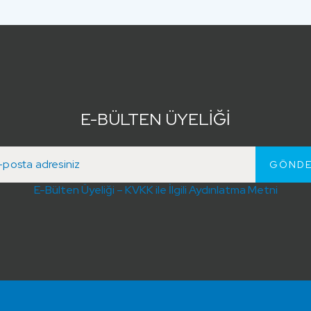
E-BÜLTEN ÜYELİĞİ
E-Bülten Üyeliği – KVKK ile İlgili Aydınlatma Metni