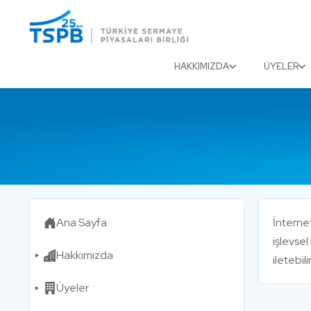
Menu
Close
HAKKIMIZDA
ÜYELER
Ana Sayfa
İnternet
işlevsel
Hakkımızda
iletebili
Üyeler