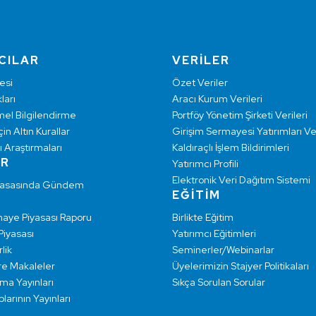
CILAR
VERİLER
esi
Özet Veriler
ları
Aracı Kurum Verileri
mel Bilgilendirme
Portföy Yönetim Şirketi Verileri
çin Altın Kurallar
Girişim Sermayesi Yatırımları Ver
ı Araştırmaları
Kaldıraçlı İşlem Bildirimleri
AR
Yatırımcı Profili
Elektronik Veri Dağıtım Sistemi
yasasında Gündem
EĞİTİM
maye Piyasası Raporu
Birlikte Eğitim
 Piyasası
Yatırımcı Eğitimleri
lik
Seminerler/Webinarlar
re Makaleler
Üyelerimizin Stajyer Politikaları
rma Yayınları
Sıkça Sorulan Sorular
larının Yayınları