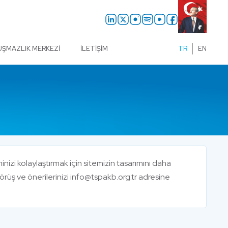
UŞMAZLIK MERKEZI
İLETIŞIM
TR
EN
nizi kolaylaştırmak için sitemizin tasarımını daha
ri, görüş ve önerilerinizi info@tspakb.org.tr adresine