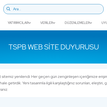
YATIRIMCILAR
VERILER
DÜZENLEMELER
UY
TSPB WEB SITE DUYURUSU
 sitemiz yenilendi. Her geçen gün zenginleşen içeriğimize erişimi
 hale getirdik. Yeni tasarımla ilgili karşılaştığınız sorunları, eleşti
rsiniz.