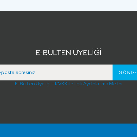
E-BÜLTEN ÜYELİĞİ
E-Bülten Üyeliği – KVKK ile İlgili Aydınlatma Metni