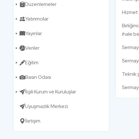
Düzenlemeler
Hizmet 
Yatırımcılar
Birliği
Yayınlar
ihale b
Sermaye
Veriler
Sermaye
Eğitim
Teknik 
Basın Odası
Sermaye
İlgili Kurum ve Kuruluşlar
Uyuşmazlık Merkezi
İletişim