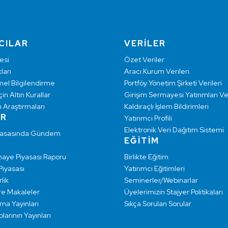
CILAR
VERİLER
esi
Özet Veriler
ları
Aracı Kurum Verileri
mel Bilgilendirme
Portföy Yönetim Şirketi Verileri
çin Altın Kurallar
Girişim Sermayesi Yatırımları Ver
ı Araştırmaları
Kaldıraçlı İşlem Bildirimleri
AR
Yatırımcı Profili
Elektronik Veri Dağıtım Sistemi
yasasında Gündem
EĞİTİM
maye Piyasası Raporu
Birlikte Eğitim
 Piyasası
Yatırımcı Eğitimleri
lik
Seminerler/Webinarlar
re Makaleler
Üyelerimizin Stajyer Politikaları
rma Yayınları
Sıkça Sorulan Sorular
larının Yayınları