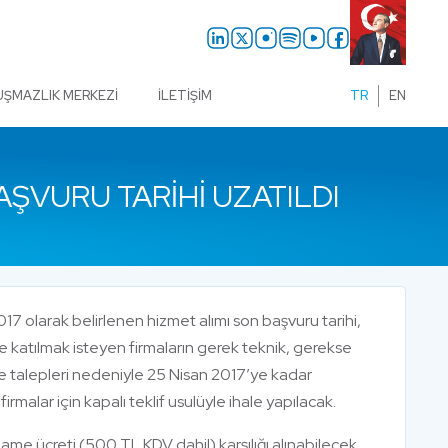
UŞMAZLIK MERKEZI
İLETIŞIM
TR
EN
AŞVURU TARIHI UZATILDI
2017 olarak belirlenen hizmet alımı son başvuru tarihi,
katılmak isteyen firmaların gerek teknik, gerekse
lme talepleri nedeniyle 25 Nisan 2017’ye kadar
alar için kapalı teklif usulüyle ihale yapılacak.
name ücreti (500 TL KDV dahil) karşılığı alınabilecek.