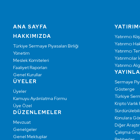
ANA SAYFA
YATIRIM
HAKKIMIZDA
Yatırımcı Köş
Yatırımcı Hak
Türkiye Sermaye Piyasaları Birliği
Yatırımcı Te
Yönetim
Yatırımcılar İ
Meslek Komiteleri
Yatırımcı Alg
Faaliyet Raporları
YAYINL
Genel Kurullar
ÜYELER
Sermaye Pi
Gösterge
Üyeler
Türkiye Ser
Kamuyu Aydınlatma Formu
Kripto Varlık
Üye Özel
Sürdürülebilir
DÜZENLEMELER
Konulara Gö
Mevzuat
Diğer Araştı
Genelgeler
Çalışma Grup
Genel Mektuplar
Rehberler