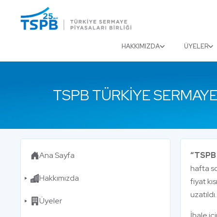
Menu
Close
HAKKIMIZDA
ÜYELER
TSPB TÜRKIYE SERMAYE 
Ana Sayfa
“TSPB 
hafta s
Hakkımızda
fiyat kı
uzatıld
Üyeler
İhale iç