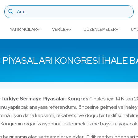
YATIRIMCILAR
VERILER
DÜZENLEMELER
UY
PIYASALARI KONGRESI İHALE B
Türkiye Sermaye Piyasaları Kongresi”
ihalesi için 14 Nisan 
onu yapılacak anayasa referandumu öncesine gelmesi ve ihaleye 
smına ilişkin daha kapsamlı, rekabetçi ve doğru bir teklif sunabi
ı. Kongrenin organizasyonunu üstlenmek üzere başvuru yapacak firm
in hazırlanmış olan şartnameler ve ekleri, Birlik merkezinden şart