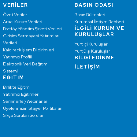
VERİLER
BASIN ODASI
Özet Veriler
Basın Bültenleri
Aracı Kurum Verileri
Kurumsal İletişim Rehberi
İLGİLİ KURUM VE
Portföy Yönetim Şirketi Verileri
KURULUŞLAR
Girişim Sermayesi Yatırımları
Verileri
Yurt İçi Kuruluşlar
Kaldıraçlı İşlem Bildirimleri
Yurt Dışı Kuruluşlar
Yatırımcı Profili
BİLGİ EDİNME
Elektronik Veri Dağıtım
İLETİŞİM
Sistemi
EĞİTİM
Birlikte Eğitim
Yatırımcı Eğitimleri
Seminerler/Webinarlar
Üyelerimizin Stajyer Politikaları
Sıkça Sorulan Sorular