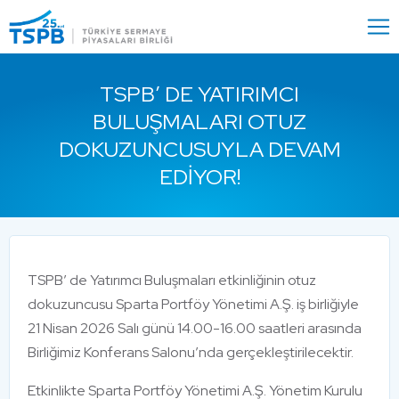
Menu
Close
TSPB’ DE YATIRIMCI
BULUŞMALARI OTUZ
DOKUZUNCUSUYLA DEVAM
EDIYOR!
TSPB’ de Yatırımcı Buluşmaları etkinliğinin otuz
dokuzuncusu Sparta Portföy Yönetimi A.Ş. iş birliğiyle
21 Nisan 2026 Salı günü 14.00-16.00 saatleri arasında
Birliğimiz Konferans Salonu’nda gerçekleştirilecektir.
Etkinlikte Sparta Portföy Yönetimi A.Ş. Yönetim Kurulu