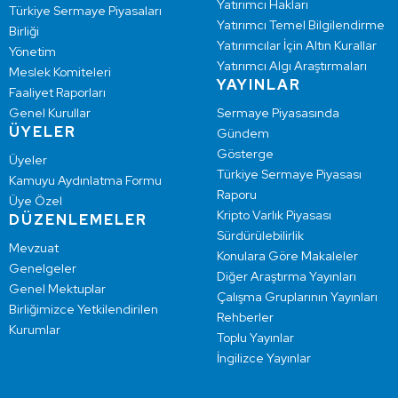
Yatırımcı Hakları
Türkiye Sermaye Piyasaları
Yatırımcı Temel Bilgilendirme
Birliği
Yatırımcılar İçin Altın Kurallar
Yönetim
Yatırımcı Algı Araştırmaları
Meslek Komiteleri
YAYINLAR
Faaliyet Raporları
Genel Kurullar
Sermaye Piyasasında
ÜYELER
Gündem
Gösterge
Üyeler
Türkiye Sermaye Piyasası
Kamuyu Aydınlatma Formu
Raporu
Üye Özel
Kripto Varlık Piyasası
DÜZENLEMELER
Sürdürülebilirlik
Mevzuat
Konulara Göre Makaleler
Genelgeler
Diğer Araştırma Yayınları
Genel Mektuplar
Çalışma Gruplarının Yayınları
Birliğimizce Yetkilendirilen
Rehberler
Kurumlar
Toplu Yayınlar
İngilizce Yayınlar