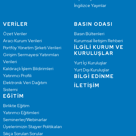
İngilizce Yayınlar
VERİLER
BASIN ODASI
Özet Veriler
Basın Bültenleri
Aracı Kurum Verileri
Kurumsal İletişim Rehberi
İLGİLİ KURUM VE
Portföy Yönetim Şirketi Verileri
KURULUŞLAR
Girişim Sermayesi Yatırımları
Verileri
Yurt İçi Kuruluşlar
Kaldıraçlı İşlem Bildirimleri
Yurt Dışı Kuruluşlar
Yatırımcı Profili
BİLGİ EDİNME
Elektronik Veri Dağıtım
İLETİŞİM
Sistemi
EĞİTİM
Birlikte Eğitim
Yatırımcı Eğitimleri
Seminerler/Webinarlar
Üyelerimizin Stajyer Politikaları
Sıkça Sorulan Sorular