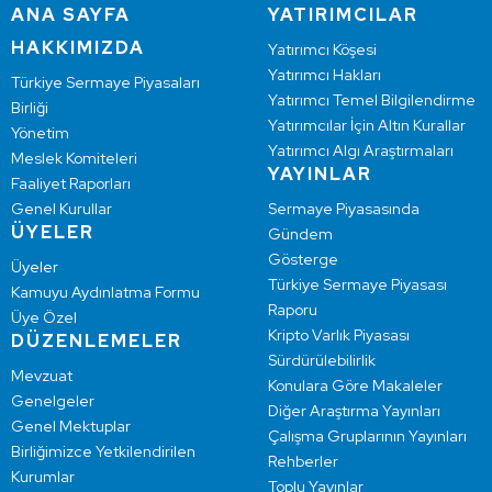
ANA SAYFA
YATIRIMCILAR
HAKKIMIZDA
Yatırımcı Köşesi
Yatırımcı Hakları
Türkiye Sermaye Piyasaları
Yatırımcı Temel Bilgilendirme
Birliği
Yatırımcılar İçin Altın Kurallar
Yönetim
Yatırımcı Algı Araştırmaları
Meslek Komiteleri
YAYINLAR
Faaliyet Raporları
Genel Kurullar
Sermaye Piyasasında
ÜYELER
Gündem
Gösterge
Üyeler
Türkiye Sermaye Piyasası
Kamuyu Aydınlatma Formu
Raporu
Üye Özel
Kripto Varlık Piyasası
DÜZENLEMELER
Sürdürülebilirlik
Mevzuat
Konulara Göre Makaleler
Genelgeler
Diğer Araştırma Yayınları
Genel Mektuplar
Çalışma Gruplarının Yayınları
Birliğimizce Yetkilendirilen
Rehberler
Kurumlar
Toplu Yayınlar