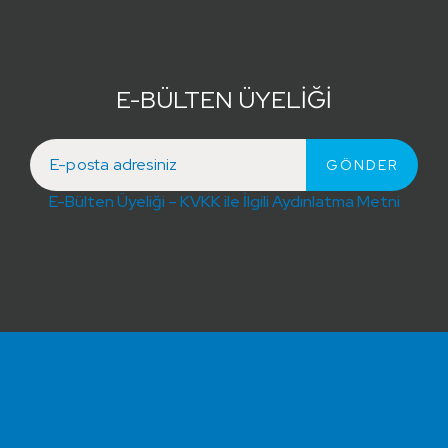
E-BÜLTEN ÜYELİĞİ
E-Bülten Üyeliği – KVKK ile İlgili Aydınlatma Metni