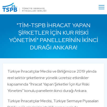
Menu
Close
"TİM-TSPB İHRACAT YAPAN
ŞIRKETLER İÇIN KUR RISKI
YÖNETIMI" PANELLERININ İKINCI
DURAĞI ANKARA!
Türkiye İhracatçılar Meclisi ve Birliğimizce 2019 yılında
reel sektör şirketlerine yönelik ücretsiz etkinlikler
kapsamında “İhracat Yapan Şirketler İçin Kur Riski
Yönetimi” konulu panellerin ikinci durağı Ankara.
Türkiye İhracatçılar Meclisi, Türkiye Sermaye Piyasaları