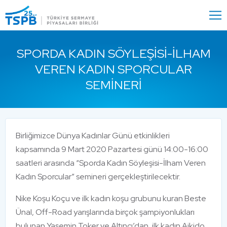
Menu
Close
SPORDA KADIN SÖYLEŞISI-İLHAM
VEREN KADIN SPORCULAR
SEMINERI
Birliğimizce Dünya Kadınlar Günü etkinlikleri
kapsamında 9 Mart 2020 Pazartesi günü 14:00-16:00
saatleri arasında “Sporda Kadın Söyleşisi-İlham Veren
Kadın Sporcular” semineri gerçekleştirilecektir.
Nike Koşu Koçu ve ilk kadın koşu grubunu kuran Beste
Ünal, Off-Road yarışlarında birçok şampiyonlukları
bulunan Yasemin Toker ve Altıncı’dan, ilk kadın Aikido