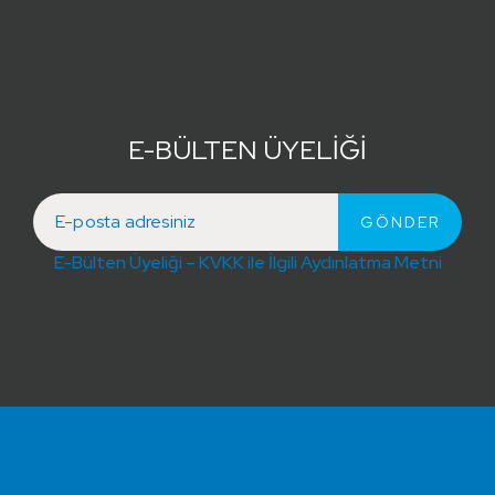
E-BÜLTEN ÜYELİĞİ
E-Bülten Üyeliği – KVKK ile İlgili Aydınlatma Metni