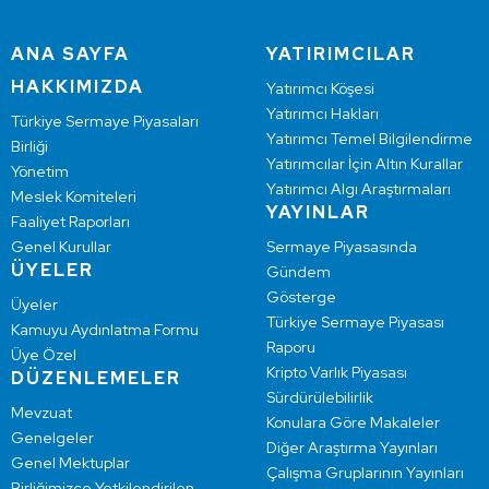
ANA SAYFA
YATIRIMCILAR
HAKKIMIZDA
Yatırımcı Köşesi
Yatırımcı Hakları
Türkiye Sermaye Piyasaları
Yatırımcı Temel Bilgilendirme
Birliği
Yatırımcılar İçin Altın Kurallar
Yönetim
Yatırımcı Algı Araştırmaları
Meslek Komiteleri
YAYINLAR
Faaliyet Raporları
Genel Kurullar
Sermaye Piyasasında
ÜYELER
Gündem
Gösterge
Üyeler
Türkiye Sermaye Piyasası
Kamuyu Aydınlatma Formu
Raporu
Üye Özel
Kripto Varlık Piyasası
DÜZENLEMELER
Sürdürülebilirlik
Mevzuat
Konulara Göre Makaleler
Genelgeler
Diğer Araştırma Yayınları
Genel Mektuplar
Çalışma Gruplarının Yayınları
Birliğimizce Yetkilendirilen