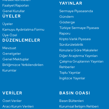
YAYINLAR
Faaliyet Raporları
Genel Kurullar
Sermaye Piyasasında
ÜYELER
Gündem
Gösterge
Üyeler
Türkiye Sermaye Piyasası
Kamuyu Aydınlatma Formu
Raporu
Üye Özel
Kripto Varlık Piyasası
DÜZENLEMELER
Sürdürülebilirlik
Mevzuat
Konulara Göre Makaleler
Genelgeler
Diğer Araştırma Yayınları
Genel Mektuplar
Çalışma Gruplarının Yayınları
Birliğimizce Yetkilendirilen
Rehberler
Kurumlar
Toplu Yayınlar
İngilizce Yayınlar
VERİLER
BASIN ODASI
Özet Veriler
Basın Bültenleri
Aracı Kurum Verileri
Kurumsal İletişim Rehberi