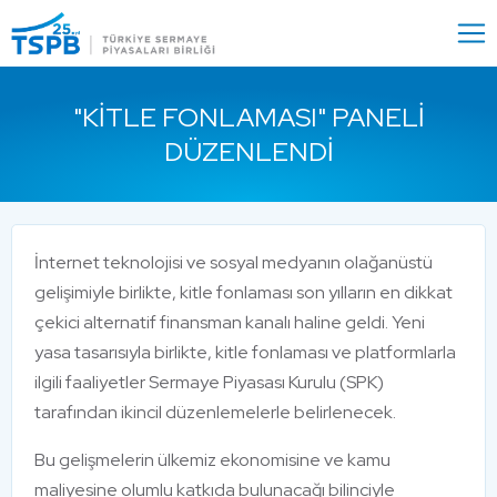
Menu
Close
"KITLE FONLAMASI" PANELI
DÜZENLENDI
İnternet teknolojisi ve sosyal medyanın olağanüstü
gelişimiyle birlikte, kitle fonlaması son yılların en dikkat
çekici alternatif finansman kanalı haline geldi. Yeni
yasa tasarısıyla birlikte, kitle fonlaması ve platformlarla
ilgili faaliyetler Sermaye Piyasası Kurulu (SPK)
tarafından ikincil düzenlemelerle belirlenecek.
Bu gelişmelerin ülkemiz ekonomisine ve kamu
maliyesine olumlu katkıda bulunacağı bilinciyle