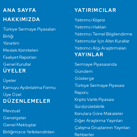
ANA SAYFA
YATIRIMCILAR
HAKKIMIZDA
Yatırımcı Köşesi
Yatırımcı Hakları
Türkiye Sermaye Piyasaları
Yatırımcı Temel Bilgilendirme
Birliği
Yatırımcılar İçin Altın Kurallar
Yönetim
Yatırımcı Algı Araştırmaları
Meslek Komiteleri
YAYINLAR
Faaliyet Raporları
Genel Kurullar
Sermaye Piyasasında
ÜYELER
Gündem
Gösterge
Üyeler
Türkiye Sermaye Piyasası
Kamuyu Aydınlatma Formu
Raporu
Üye Özel
Kripto Varlık Piyasası
DÜZENLEMELER
Sürdürülebilirlik
Mevzuat
Konulara Göre Makaleler
Genelgeler
Diğer Araştırma Yayınları
Genel Mektuplar
Çalışma Gruplarının Yayınları
Birliğimizce Yetkilendirilen
Rehberler