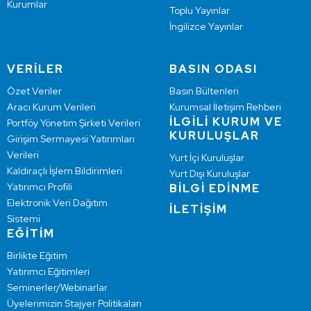
Kurumlar
Toplu Yayınlar
İngilizce Yayınlar
VERİLER
BASIN ODASI
Özet Veriler
Basın Bültenleri
Aracı Kurum Verileri
Kurumsal İletişim Rehberi
İLGİLİ KURUM VE
Portföy Yönetim Şirketi Verileri
KURULUŞLAR
Girişim Sermayesi Yatırımları
Verileri
Yurt İçi Kuruluşlar
Kaldıraçlı İşlem Bildirimleri
Yurt Dışı Kuruluşlar
Yatırımcı Profili
BİLGİ EDİNME
Elektronik Veri Dağıtım
İLETİŞİM
Sistemi
EĞİTİM
Birlikte Eğitim
Yatırımcı Eğitimleri
Seminerler/Webinarlar
Üyelerimizin Stajyer Politikaları