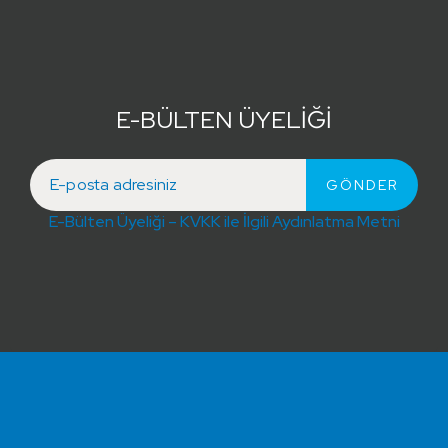
E-BÜLTEN ÜYELİĞİ
E-Bülten Üyeliği – KVKK ile İlgili Aydınlatma Metni