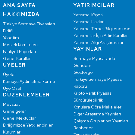
ANA SAYFA
YATIRIMCILAR
HAKKIMIZDA
Yatırımcı Köşesi
Yatırımcı Hakları
Türkiye Sermaye Piyasaları
Yatırımcı Temel Bilgilendirme
Birliği
Yatırımcılar İçin Altın Kurallar
Yönetim
Yatırımcı Algı Araştırmaları
Meslek Komiteleri
YAYINLAR
Faaliyet Raporları
Genel Kurullar
Sermaye Piyasasında
ÜYELER
Gündem
Gösterge
Üyeler
Türkiye Sermaye Piyasası
Kamuyu Aydınlatma Formu
Raporu
Üye Özel
Kripto Varlık Piyasası
DÜZENLEMELER
Sürdürülebilirlik
Mevzuat
Konulara Göre Makaleler
Genelgeler
Diğer Araştırma Yayınları
Genel Mektuplar
Çalışma Gruplarının Yayınları
Birliğimizce Yetkilendirilen
Rehberler
Kurumlar
Toplu Yayınlar