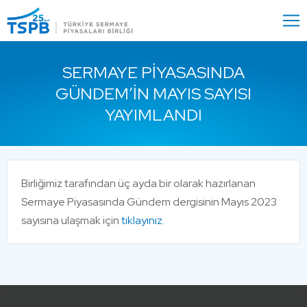
Menu
Close
SERMAYE PIYASASINDA
GÜNDEM’IN MAYIS SAYISI
YAYIMLANDI
Birliğimiz tarafından üç ayda bir olarak hazırlanan
Sermaye Piyasasında Gündem dergisinin Mayıs 2023
sayısına ulaşmak için
tıklayınız
.