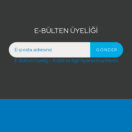
E-BÜLTEN ÜYELİĞİ
E-Bülten Üyeliği – KVKK ile İlgili Aydınlatma Metni