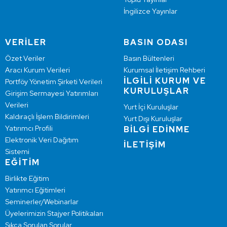
İngilizce Yayınlar
VERİLER
BASIN ODASI
Özet Veriler
Basın Bültenleri
Aracı Kurum Verileri
Kurumsal İletişim Rehberi
İLGİLİ KURUM VE
Portföy Yönetim Şirketi Verileri
KURULUŞLAR
Girişim Sermayesi Yatırımları
Verileri
Yurt İçi Kuruluşlar
Kaldıraçlı İşlem Bildirimleri
Yurt Dışı Kuruluşlar
Yatırımcı Profili
BİLGİ EDİNME
Elektronik Veri Dağıtım
İLETİŞİM
Sistemi
EĞİTİM
Birlikte Eğitim
Yatırımcı Eğitimleri
Seminerler/Webinarlar
Üyelerimizin Stajyer Politikaları
Sıkça Sorulan Sorular