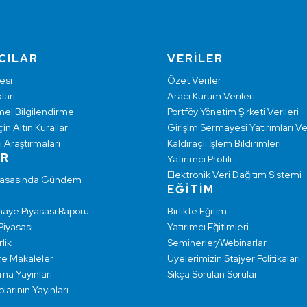
CILAR
VERİLER
esi
Özet Veriler
ları
Aracı Kurum Verileri
mel Bilgilendirme
Portföy Yönetim Şirketi Verileri
çin Altın Kurallar
Girişim Sermayesi Yatırımları Ver
ı Araştırmaları
Kaldıraçlı İşlem Bildirimleri
AR
Yatırımcı Profili
Elektronik Veri Dağıtım Sistemi
yasasında Gündem
EĞİTİM
maye Piyasası Raporu
Birlikte Eğitim
 Piyasası
Yatırımcı Eğitimleri
lik
Seminerler/Webinarlar
re Makaleler
Üyelerimizin Stajyer Politikaları
rma Yayınları
Sıkça Sorulan Sorular
larının Yayınları