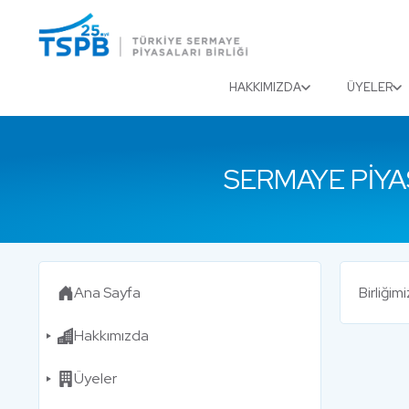
Menu
Close
HAKKIMIZDA
ÜYELER
SERMAYE PIYA
Ana Sayfa
Birliği
Hakkımızda
Üyeler