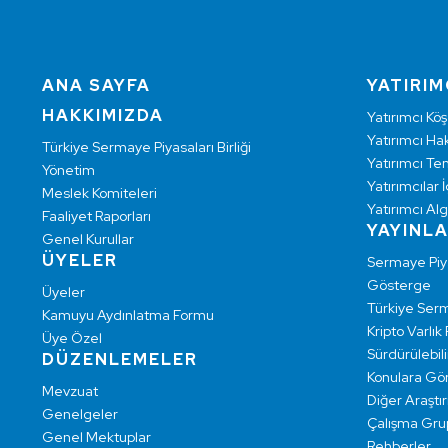
ANA SAYFA
YATIRIM
HAKKIMIZDA
Yatırımcı Köş
Yatırımcı Hak
Türkiye Sermaye Piyasaları Birliği
Yatırımcı Te
Yönetim
Yatırımcılar İ
Meslek Komiteleri
Yatırımcı Alg
Faaliyet Raporları
YAYINL
Genel Kurullar
ÜYELER
Sermaye Pi
Gösterge
Üyeler
Türkiye Ser
Kamuyu Aydınlatma Formu
Kripto Varlık
Üye Özel
Sürdürülebilir
DÜZENLEMELER
Konulara Gö
Mevzuat
Diğer Araştı
Genelgeler
Çalışma Grup
Genel Mektuplar
Rehberler