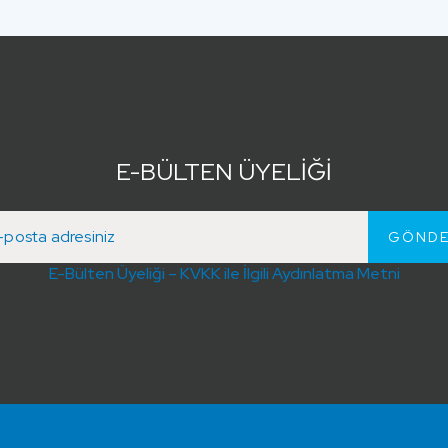
E-BÜLTEN ÜYELİĞİ
E-Bülten Üyeliği – KVKK ile İlgili Aydınlatma Metni