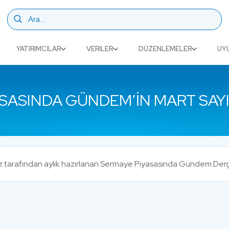
YATIRIMCILAR
VERILER
DÜZENLEMELER
UY
SASINDA GÜNDEM’IN MART SAYI
miz tarafından aylık hazırlanan Sermaye Piyasasında Gündem Derg