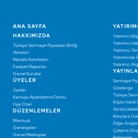
ANA SAYFA
YATIRIM
HAKKIMIZDA
Yatırımcı Köş
Yatırımcı Hak
Türkiye Sermaye Piyasaları Birliği
Yatırımcı Te
Yönetim
Yatırımcılar İ
Meslek Komiteleri
Yatırımcı Alg
Faaliyet Raporları
YAYINL
Genel Kurullar
ÜYELER
Sermaye Pi
Gösterge
Üyeler
Türkiye Ser
Kamuyu Aydınlatma Formu
Kripto Varlık
Üye Özel
Sürdürülebilir
DÜZENLEMELER
Konulara Gö
Mevzuat
Diğer Araştı
Genelgeler
Çalışma Grup
Genel Mektuplar
Rehberler