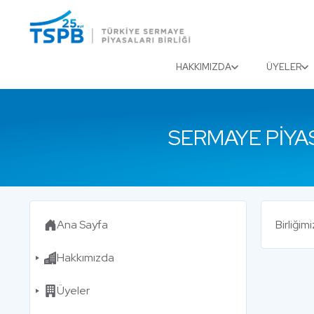
Menu
Close
HAKKIMIZDA
ÜYELER
SERMAYE PIYA
Ana Sayfa
Birliği
Hakkımızda
Üyeler