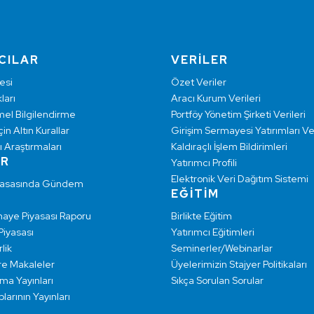
CILAR
VERİLER
esi
Özet Veriler
ları
Aracı Kurum Verileri
mel Bilgilendirme
Portföy Yönetim Şirketi Verileri
çin Altın Kurallar
Girişim Sermayesi Yatırımları Ver
ı Araştırmaları
Kaldıraçlı İşlem Bildirimleri
AR
Yatırımcı Profili
Elektronik Veri Dağıtım Sistemi
yasasında Gündem
EĞİTİM
maye Piyasası Raporu
Birlikte Eğitim
 Piyasası
Yatırımcı Eğitimleri
lik
Seminerler/Webinarlar
re Makaleler
Üyelerimizin Stajyer Politikaları
rma Yayınları
Sıkça Sorulan Sorular
larının Yayınları