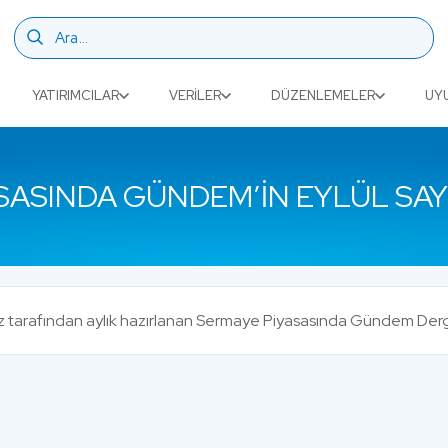
YATIRIMCILAR
VERILER
DÜZENLEMELER
UY
SASINDA GÜNDEM’IN EYLÜL SAYI
miz tarafından aylık hazırlanan Sermaye Piyasasında Gündem Dergi