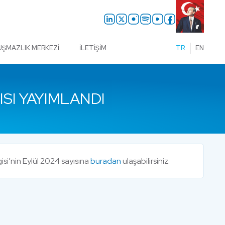
UŞMAZLIK MERKEZI
İLETIŞIM
TR
EN
SI YAYIMLANDI
si’nin Eylül 2024 sayısına
buradan
ulaşabilirsiniz.