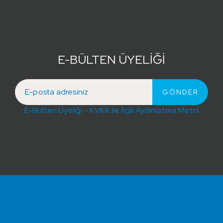
E-BÜLTEN ÜYELİĞİ
E-Bülten Üyeliği – KVKK ile İlgili Aydınlatma Metni