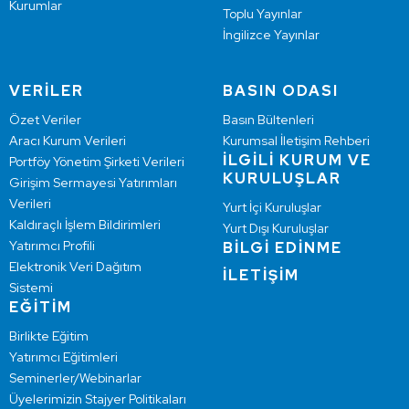
Kurumlar
Toplu Yayınlar
İngilizce Yayınlar
VERİLER
BASIN ODASI
Özet Veriler
Basın Bültenleri
Aracı Kurum Verileri
Kurumsal İletişim Rehberi
İLGİLİ KURUM VE
Portföy Yönetim Şirketi Verileri
KURULUŞLAR
Girişim Sermayesi Yatırımları
Verileri
Yurt İçi Kuruluşlar
Kaldıraçlı İşlem Bildirimleri
Yurt Dışı Kuruluşlar
Yatırımcı Profili
BİLGİ EDİNME
Elektronik Veri Dağıtım
İLETİŞİM
Sistemi
EĞİTİM
Birlikte Eğitim
Yatırımcı Eğitimleri
Seminerler/Webinarlar
Üyelerimizin Stajyer Politikaları