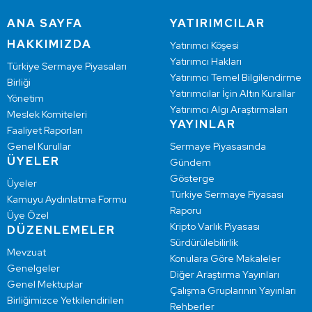
ANA SAYFA
YATIRIMCILAR
HAKKIMIZDA
Yatırımcı Köşesi
Yatırımcı Hakları
Türkiye Sermaye Piyasaları
Yatırımcı Temel Bilgilendirme
Birliği
Yatırımcılar İçin Altın Kurallar
Yönetim
Yatırımcı Algı Araştırmaları
Meslek Komiteleri
YAYINLAR
Faaliyet Raporları
Genel Kurullar
Sermaye Piyasasında
ÜYELER
Gündem
Gösterge
Üyeler
Türkiye Sermaye Piyasası
Kamuyu Aydınlatma Formu
Raporu
Üye Özel
Kripto Varlık Piyasası
DÜZENLEMELER
Sürdürülebilirlik
Mevzuat
Konulara Göre Makaleler
Genelgeler
Diğer Araştırma Yayınları
Genel Mektuplar
Çalışma Gruplarının Yayınları
Birliğimizce Yetkilendirilen
Rehberler