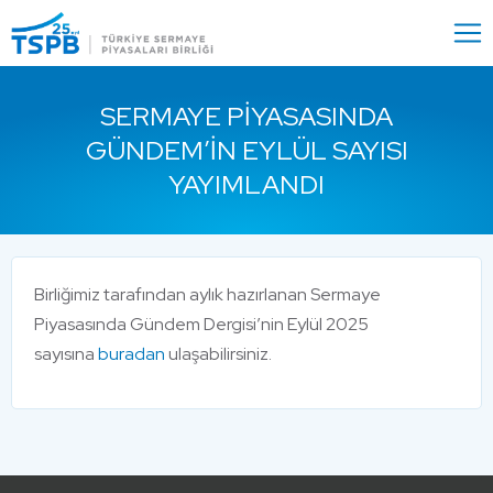
Menu
Close
SERMAYE PIYASASINDA
GÜNDEM’IN EYLÜL SAYISI
YAYIMLANDI
Birliğimiz tarafından aylık hazırlanan Sermaye
Piyasasında Gündem Dergisi’nin Eylül 2025
sayısına
buradan
ulaşabilirsiniz.