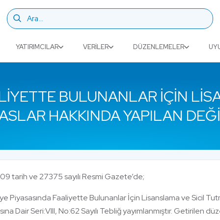
YATIRIMCILAR
VERILER
DÜZENLEMELER
UY
LIYETTE BULUNANLAR İÇIN LIS
ESASLAR HAKKINDA YAPILAN DEĞI
009 tarih ve 27375 sayılı Resmi Gazete’de;
e Piyasasında Faaliyette Bulunanlar İçin Lisanslama ve Sicil Tutm
ına Dair Seri:VIII, No:62 Sayılı Tebliğ yayımlanmıştır. Getirilen düz