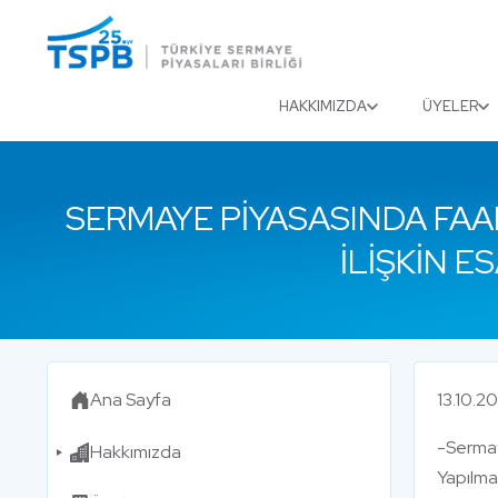
Menu
Close
HAKKIMIZDA
ÜYELER
SERMAYE PIYASASINDA FAA
İLIŞKIN 
Ana Sayfa
13.10.2
-Sermay
Hakkımızda
Yapılmas