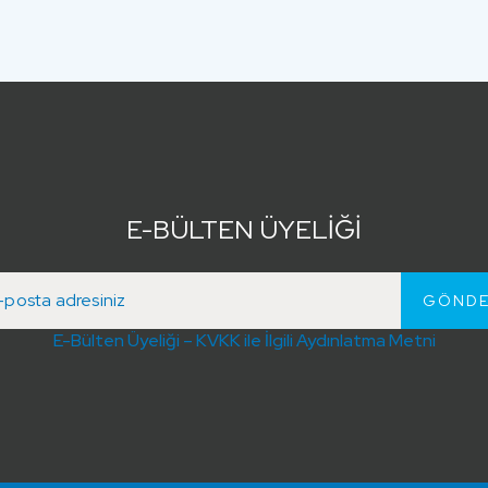
E-BÜLTEN ÜYELİĞİ
E-Bülten Üyeliği – KVKK ile İlgili Aydınlatma Metni