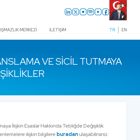
UŞMAZLIK MERKEZI
İLETIŞIM
TR
EN
ANSLAMA VE SICIL TUTMAYA
ŞIKLIKLER
aya İlişkin Esaslar Hakkında Tebliğde Değişiklik
enlemelere ilişkin bilgilere
buradan
ulaşabilirsiniz.