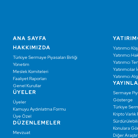
ANA SAYFA
YATIRIM
HAKKIMIZDA
Yatırımcı Köş
Yatırımcı Hak
Türkiye Sermaye Piyasaları Birliği
Yatırımcı Te
Yönetim
Yatırımcılar İ
Meslek Komiteleri
Yatırımcı Alg
Faaliyet Raporları
YAYINL
Genel Kurullar
ÜYELER
Sermaye Pi
Gösterge
Üyeler
Türkiye Ser
Kamuyu Aydınlatma Formu
Kripto Varlık
Üye Özel
Sürdürülebilir
DÜZENLEMELER
Konulara Gö
Mevzuat
Diğer Araştı