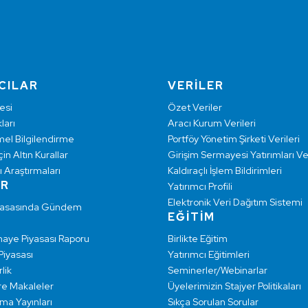
CILAR
VERİLER
esi
Özet Veriler
ları
Aracı Kurum Verileri
mel Bilgilendirme
Portföy Yönetim Şirketi Verileri
çin Altın Kurallar
Girişim Sermayesi Yatırımları Ver
ı Araştırmaları
Kaldıraçlı İşlem Bildirimleri
AR
Yatırımcı Profili
Elektronik Veri Dağıtım Sistemi
yasasında Gündem
EĞİTİM
maye Piyasası Raporu
Birlikte Eğitim
 Piyasası
Yatırımcı Eğitimleri
lik
Seminerler/Webinarlar
re Makaleler
Üyelerimizin Stajyer Politikaları
rma Yayınları
Sıkça Sorulan Sorular