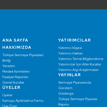
ANA SAYFA
YATIRIMCILAR
HAKKIMIZDA
Yatırımcı Köşesi
Yatırımcı Hakları
Türkiye Sermaye Piyasaları
Yatırımcı Temel Bilgilendirme
Birliği
Yatırımcılar İçin Altın Kurallar
Yönetim
Yatırımcı Algı Araştırmaları
Meslek Komiteleri
YAYINLAR
Faaliyet Raporları
Genel Kurullar
Sermaye Piyasasında
ÜYELER
Gündem
Gösterge
Üyeler
Türkiye Sermaye Piyasası
Kamuyu Aydınlatma Formu
Raporu
Üye Özel