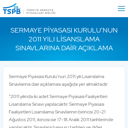
Menu
Close
SERMAYE PIYASASI KURULU’NUN
2011 YILI LISANSLAMA
SINAVLARINA DAIR AÇIKLAMA
Sermaye Piyasası Kurulu’nun 2011 yılı Lisanslama
Sınavlarına dair açıklaması aşağıda yer almaktadır:
“2011 yılında iki adet Sermaye Piyasası Faaliyetleri
Lisanslama Sınavı yapılacaktır. Sermaye Piyasası
Faaliyetleri Lisanslama Sınavlarının birincisi 20-21
Ağustos 2011, ikincisi ise 17-18 Aralık 2011 tarihlerinde
yapılacaktır. Sınavlara başvuru tarihleri ve diğer