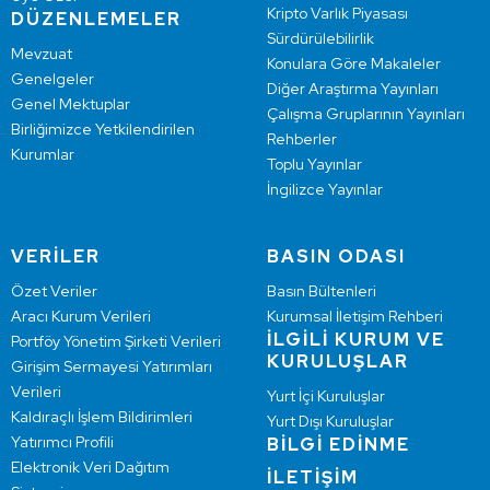
Kripto Varlık Piyasası
DÜZENLEMELER
Sürdürülebilirlik
Mevzuat
Konulara Göre Makaleler
Genelgeler
Diğer Araştırma Yayınları
Genel Mektuplar
Çalışma Gruplarının Yayınları
Birliğimizce Yetkilendirilen
Rehberler
Kurumlar
Toplu Yayınlar
İngilizce Yayınlar
VERİLER
BASIN ODASI
Özet Veriler
Basın Bültenleri
Aracı Kurum Verileri
Kurumsal İletişim Rehberi
İLGİLİ KURUM VE
Portföy Yönetim Şirketi Verileri
KURULUŞLAR
Girişim Sermayesi Yatırımları
Verileri
Yurt İçi Kuruluşlar
Kaldıraçlı İşlem Bildirimleri
Yurt Dışı Kuruluşlar
Yatırımcı Profili
BİLGİ EDİNME
Elektronik Veri Dağıtım
İLETİŞİM