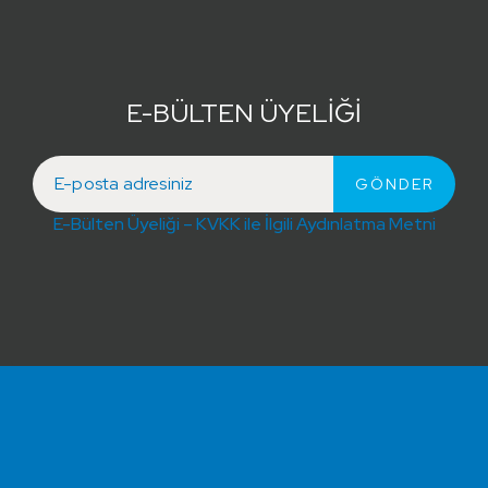
E-BÜLTEN ÜYELİĞİ
E-Bülten Üyeliği – KVKK ile İlgili Aydınlatma Metni