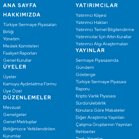
ANA SAYFA
YATIRIMCILAR
HAKKIMIZDA
Yatırımcı Köşesi
Yatırımcı Hakları
Türkiye Sermaye Piyasaları
Yatırımcı Temel Bilgilendirme
Birliği
Yatırımcılar İçin Altın Kurallar
Yönetim
Yatırımcı Algı Araştırmaları
Meslek Komiteleri
YAYINLAR
Faaliyet Raporları
Genel Kurullar
Sermaye Piyasasında
ÜYELER
Gündem
Gösterge
Üyeler
Türkiye Sermaye Piyasası
Kamuyu Aydınlatma Formu
Raporu
Üye Özel
Kripto Varlık Piyasası
DÜZENLEMELER
Sürdürülebilirlik
Mevzuat
Konulara Göre Makaleler
Genelgeler
Diğer Araştırma Yayınları
Genel Mektuplar
Çalışma Gruplarının Yayınları
Birliğimizce Yetkilendirilen
Rehberler
Kurumlar
Toplu Yayınlar