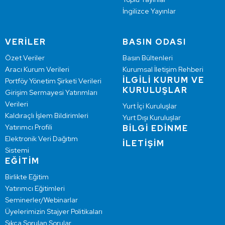
İngilizce Yayınlar
VERİLER
BASIN ODASI
Özet Veriler
Basın Bültenleri
Aracı Kurum Verileri
Kurumsal İletişim Rehberi
İLGİLİ KURUM VE
Portföy Yönetim Şirketi Verileri
KURULUŞLAR
Girişim Sermayesi Yatırımları
Verileri
Yurt İçi Kuruluşlar
Kaldıraçlı İşlem Bildirimleri
Yurt Dışı Kuruluşlar
Yatırımcı Profili
BİLGİ EDİNME
Elektronik Veri Dağıtım
İLETİŞİM
Sistemi
EĞİTİM
Birlikte Eğitim
Yatırımcı Eğitimleri
Seminerler/Webinarlar
Üyelerimizin Stajyer Politikaları
Sıkça Sorulan Sorular