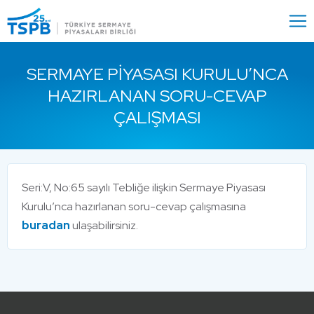
Menu
Close
SERMAYE PIYASASI KURULU’NCA
HAZIRLANAN SORU-CEVAP
ÇALIŞMASI
Seri:V, No:65 sayılı Tebliğe ilişkin Sermaye Piyasası
Kurulu’nca hazırlanan soru-cevap çalışmasına
buradan
ulaşabilirsiniz.