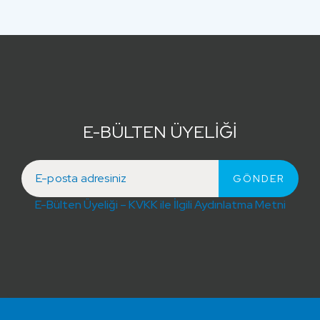
E-BÜLTEN ÜYELİĞİ
E-Bülten Üyeliği – KVKK ile İlgili Aydınlatma Metni