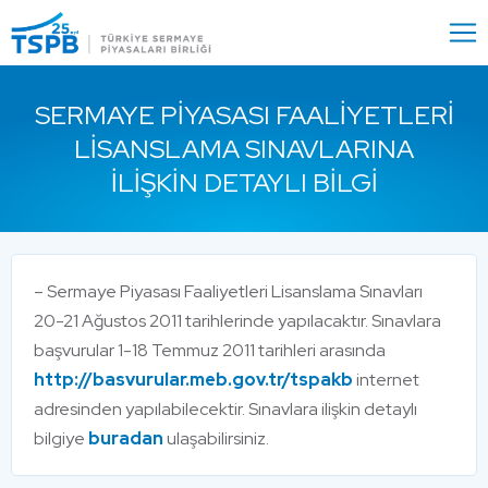
Menu
Close
SERMAYE PIYASASI FAALIYETLERI
LISANSLAMA SINAVLARINA
İLIŞKIN DETAYLI BILGI
– Sermaye Piyasası Faaliyetleri Lisanslama Sınavları
20-21 Ağustos 2011 tarihlerinde yapılacaktır. Sınavlara
başvurular 1-18 Temmuz 2011 tarihleri arasında
http://basvurular.meb.gov.tr/tspakb
internet
adresinden yapılabilecektir. Sınavlara ilişkin detaylı
bilgiye
buradan
ulaşabilirsiniz.