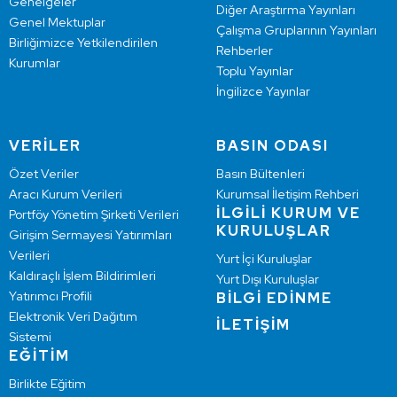
Genelgeler
Diğer Araştırma Yayınları
Genel Mektuplar
Çalışma Gruplarının Yayınları
Birliğimizce Yetkilendirilen
Rehberler
Kurumlar
Toplu Yayınlar
İngilizce Yayınlar
VERİLER
BASIN ODASI
Özet Veriler
Basın Bültenleri
Aracı Kurum Verileri
Kurumsal İletişim Rehberi
İLGİLİ KURUM VE
Portföy Yönetim Şirketi Verileri
KURULUŞLAR
Girişim Sermayesi Yatırımları
Verileri
Yurt İçi Kuruluşlar
Kaldıraçlı İşlem Bildirimleri
Yurt Dışı Kuruluşlar
Yatırımcı Profili
BİLGİ EDİNME
Elektronik Veri Dağıtım
İLETİŞİM
Sistemi
EĞİTİM
Birlikte Eğitim