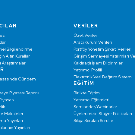
CILAR
VERİLER
esi
Özet Veriler
ları
Aracı Kurum Verileri
mel Bilgilendirme
Portföy Yönetim Şirketi Verileri
çin Altın Kurallar
Girişim Sermayesi Yatırımları Ver
ı Araştırmaları
Kaldıraçlı İşlem Bildirimleri
AR
Yatırımcı Profili
Elektronik Veri Dağıtım Sistemi
yasasında Gündem
EĞİTİM
maye Piyasası Raporu
Birlikte Eğitim
 Piyasası
Yatırımcı Eğitimleri
lik
Seminerler/Webinarlar
re Makaleler
Üyelerimizin Stajyer Politikaları
rma Yayınları
Sıkça Sorulan Sorular
larının Yayınları