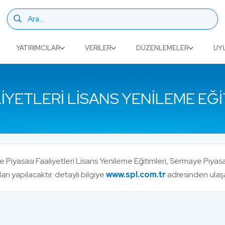
YATIRIMCILAR
VERILER
DÜZENLEMELER
UY
IYETLERI LISANS YENILEME EĞI
Piyasası Faaliyetleri Lisans Yenileme Eğitimleri, Sermaye Piyasas
an yapılacaktır. detaylı bilgiye
www.spl.com.tr
adresinden ulaşab