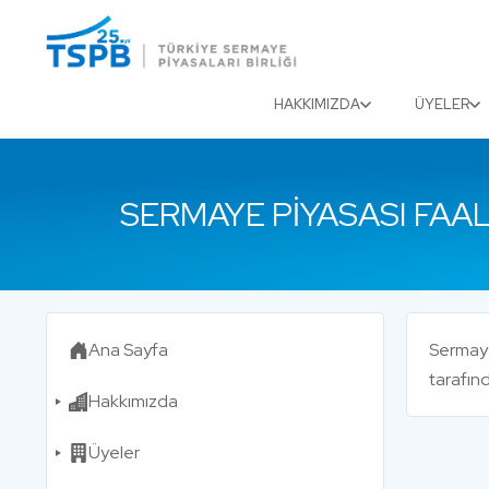
Menu
Close
HAKKIMIZDA
ÜYELER
SERMAYE PIYASASI FAAL
Ana Sayfa
Sermaye 
tarafınd
Hakkımızda
Üyeler