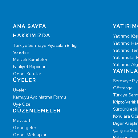
ANA SAYFA
YATIRIM
HAKKIMIZDA
Yatırımcı Köş
Yatırımcı Hak
Türkiye Sermaye Piyasaları Birliği
Yatırımcı Te
Yönetim
Yatırımcılar İ
Meslek Komiteleri
Yatırımcı Alg
Faaliyet Raporları
YAYINL
Genel Kurullar
ÜYELER
Sermaye Pi
Gösterge
Üyeler
Türkiye Ser
Kamuyu Aydınlatma Formu
Kripto Varlık
Üye Özel
Sürdürülebilir
DÜZENLEMELER
Konulara Gö
Mevzuat
Diğer Araştı
Genelgeler
Çalışma Grup
Genel Mektuplar
Rehberler