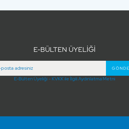
E-BÜLTEN ÜYELİĞİ
E-Bülten Üyeliği – KVKK ile İlgili Aydınlatma Metni