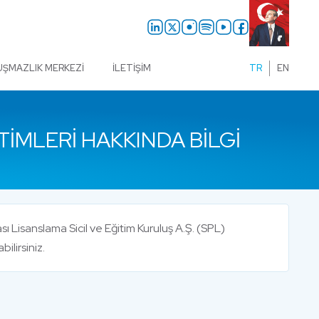
UŞMAZLIK MERKEZI
İLETIŞIM
TR
EN
TIMLERI HAKKINDA BILGI
ı Lisanslama Sicil ve Eğitim Kuruluş A.Ş. (SPL)
ilirsiniz.